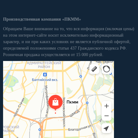
Производственная компания «ПКММ»
Обращаем Ваше внимание на то, что вся информация (включая цены)
на этом интернет-сайте носит исключительно информационный
характер, и ни при каких условиях не является публичной офертой,
определяемой положениями статьи 437 Гражданского кодекса РФ.
Розничная продажа осуществляется от 15 000 рублей.