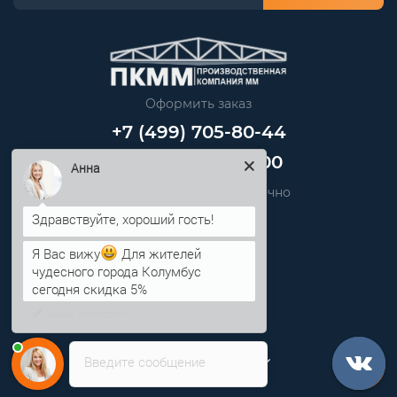
Оформить заказ
+7 (499) 705-80-44
+7 (812) 389-48-00
Анна
Звоните нам круглосуточно
info@pkmm.ru
Я Вас вижу
Для жителей
Информация
чудесного города Колумбус
сегодня скидка 5%
Категории
Личный кабинет
Введите сообщение