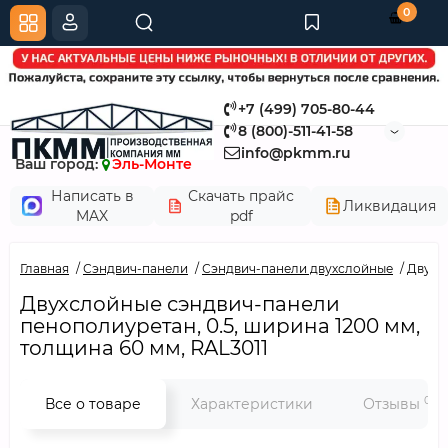
0
+7 (499) 705-80-44
8 (800)-511-41-58
info@pkmm.ru
Ваш город:
Эль-Монте
Написать в
Скачать прайс
Ликвидация
MAX
pdf
Главная
Сэндвич-панели
Сэндвич-панели двухслойные
Двухсл
Двухслойные сэндвич-панели
пенополиуретан, 0.5, ширина 1200 мм,
толщина 60 мм, RAL3011
0
Все о товаре
Характеристики
Отзывы