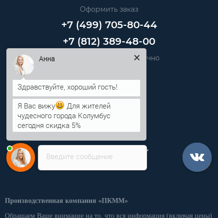
Оформить заказ
+7 (499) 705-80-44
+7 (812) 389-48-00
Звоните нам круглосуточно
Анна
info@pkmm.ru
Я Вас вижу
Для жителей
Информация
чудесного города Колумбус
сегодня скидка 5%
Категории
Личный кабинет
Введите сообщение
Производственная компания «ПКММ»
Обращаем Ваше внимание на то, что вся информация (включая цены)