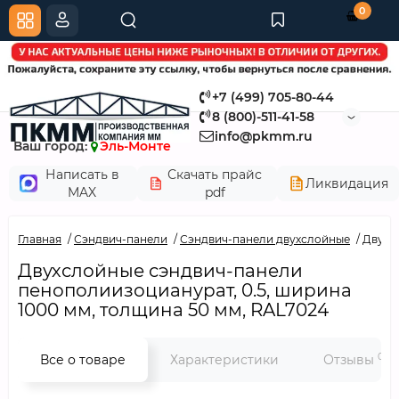
0
+7 (499) 705-80-44
8 (800)-511-41-58
info@pkmm.ru
Ваш город:
Эль-Монте
Написать в
Скачать прайс
Ликвидация
MAX
pdf
Главная
Сэндвич-панели
Сэндвич-панели двухслойные
Двухс
Двухслойные сэндвич-панели
пенополиизоцианурат, 0.5, ширина
1000 мм, толщина 50 мм, RAL7024
0
Все о товаре
Характеристики
Отзывы