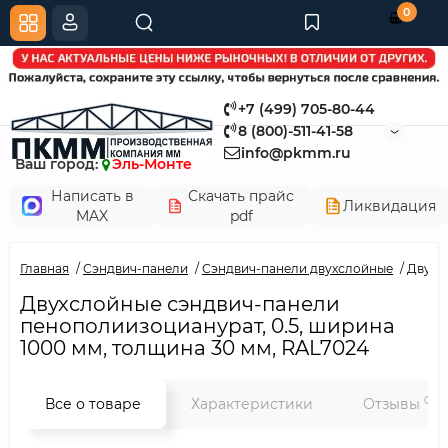
0
+7 (499) 705-80-44
8 (800)-511-41-58
info@pkmm.ru
Ваш город:
Эль-Монте
Написать в
Скачать прайс
Ликвидация
MAX
pdf
Главная
Сэндвич-панели
Сэндвич-панели двухслойные
Двухс
Двухслойные сэндвич-панели
пенополиизоцианурат, 0.5, ширина
1000 мм, толщина 30 мм, RAL7024
0
Все о товаре
Характеристики
Отзывы