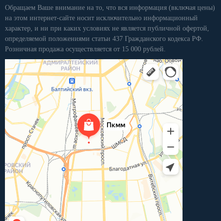
Обращаем Ваше внимание на то, что вся информация (включая цены)
на этом интернет-сайте носит исключительно информационный
характер, и ни при каких условиях не является публичной офертой,
определяемой положениями статьи 437 Гражданского кодекса РФ.
Розничная продажа осуществляется от 15 000 рублей.