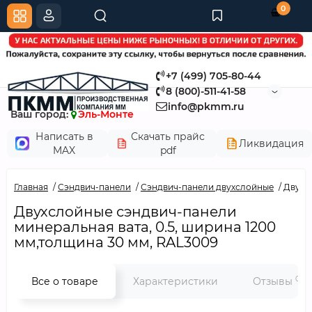
0
+7 (499) 705-80-44
8 (800)-511-41-58
info@pkmm.ru
Ваш город:
Эль-Монте
Написать в
Скачать прайс
Ликвидация
MAX
pdf
Главная
Сэндвич-панели
Сэндвич-панели двухслойные
Двухс
Двухслойные сэндвич-панели
минеральная вата, 0.5, ширина 1200
мм,толщина 30 мм, RAL3009
0
Все о товаре
Характеристики
Отзывы