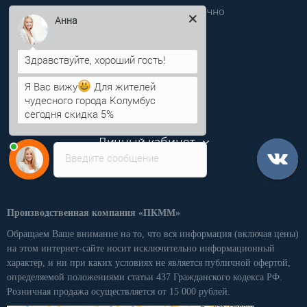
Звоните нам круглосуточно
Анна
info@pkmm.ru
Информация
Я Вас вижу
Для жителей
чудесного города Колумбус
Категории
сегодня скидка 5%
Личный кабинет
Введите сообщение
Производственная компания «ПКММ»
Обращаем Ваше внимание на то, что вся информация (включая цены)
на этом интернет-сайте носит исключительно информационный
характер, и ни при каких условиях не является публичной офертой,
определяемой положениями статьи 437 Гражданского кодекса РФ.
Розничная продажа осуществляется от 15 000 рублей.