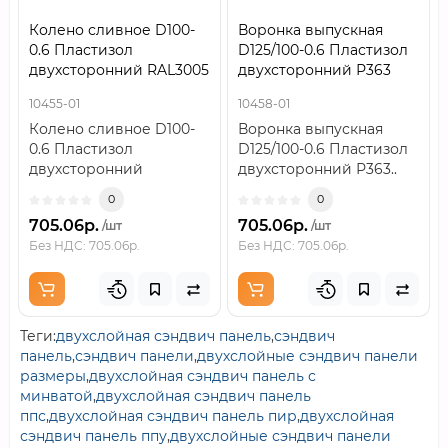
Колено сливное D100-
Воронка выпускная
0.6 Пластизол
D125/100-0.6 Пластизол
двухсторонний RAL3005
двухсторонний Р363
10455-01
10458-01
Колено сливное D100-
Воронка выпускная
0.6 Пластизол
D125/100-0.6 Пластизол
двухсторонний
двухсторонний Р363..
RAL3005..
0
0
705.06р.
705.06р.
/шт
/шт
Без НДС: 705.06р.
Без НДС: 705.06р.
Теги:
двухслойная сэндвич панель
,
сэндвич
панель
,
сэндвич панели
,
двухслойные сэндвич панели
размеры
,
двухслойная сэндвич панель с
минватой
,
двухслойная сэндвич панель
ппс
,
двухслойная сэндвич панель пир
,
двухслойная
сэндвич панель ппу
,
двухслойные сэндвич панели