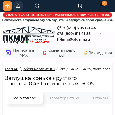
0
+7 (499) 705-80-44
8 (800)-511-41-58
info@pkmm.ru
Ваш город:
Эль-Монте
Написать в
Скачать прайс
Ликвидация
MAX
pdf
Главная
Доборные элементы
Заглушка конька круглого проста
Заглушка конька круглого
простая-0.45 Полиэстер RAL5005
0
Все о товаре
Характеристики
Отзывы