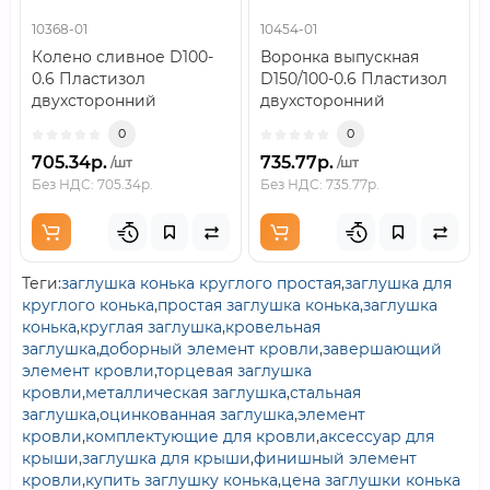
10368-01
10454-01
Колено сливное D100-
Воронка выпускная
0.6 Пластизол
D150/100-0.6 Пластизол
двухсторонний
двухсторонний
RAL9010..
RAL9010..
0
0
705.34р.
735.77р.
/шт
/шт
Без НДС: 705.34р.
Без НДС: 735.77р.
Теги:
заглушка конька круглого простая
,
заглушка для
круглого конька
,
простая заглушка конька
,
заглушка
конька
,
круглая заглушка
,
кровельная
заглушка
,
доборный элемент кровли
,
завершающий
элемент кровли
,
торцевая заглушка
кровли
,
металлическая заглушка
,
стальная
заглушка
,
оцинкованная заглушка
,
элемент
кровли
,
комплектующие для кровли
,
аксессуар для
крыши
,
заглушка для крыши
,
финишный элемент
кровли
,
купить заглушку конька
,
цена заглушки конька