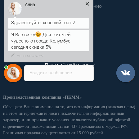
Звоните нам круглосуточно
Анна
info@pkmm.ru
Информация
Я Вас вижу
Для жителей
чудесного города Колумбус
Категории
сегодня скидка 5%
Личный кабинет
Введите сообщение
Производственная компания «ПКММ»
Обращаем Ваше внимание на то, что вся информация (включая цены)
на этом интернет-сайте носит исключительно информационный
характер, и ни при каких условиях не является публичной офертой,
определяемой положениями статьи 437 Гражданского кодекса РФ.
Розничная продажа осуществляется от 15 000 рублей.