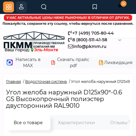
0
+7 (499) 705-80-44
8 (800)-511-41-58
info@pkmm.ru
Ваш город:
Эль-Монте
Написать в
Скачать прайс
Ликвидация
MAX
pdf
Главная
Водосточная система
Угол желоба наружный D125х90°-
Угол желоба наружный D125х90°-0.6
GS Высокопрочный полиэстер
двусторонний RAL9010
0
Все о товаре
Характеристики
Отзывы