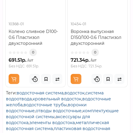
10368-01
10454-01
Колено сливное D100-
Воронка выпускная
0.6 Пластизол
D150/100-0.6 Пластизол
двухсторонний
двухсторонний
RAL9010..
RAL9010..
0
0
691.51р.
721.34р.
/шт
/шт
Без НДС: 691.51р.
Без НДС: 721.34р.
Теги:
водосточная система
,
водосток
,
система
водоотвода
,
кровельный водосток
,
водосточные
желоба
,
водосточные трубы
,
воронки
водосточные
,
отводы водосточные
,
комплектующие
водосточной системы
,
аксессуары для
водостока
,
элементы водостока
,
металлическая
водосточная система
,
пластиковая водосточная