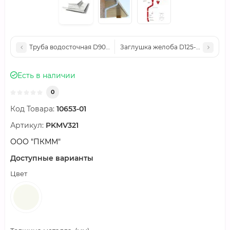
Труба водосточная D90х2000-0.5 GS Высокопрочный полиэст
Заглушка желоба D125-0.6 GS Вы
Есть в наличии
0
Код Товара:
10653-01
Артикул:
PKМV321
ООО "ПКММ"
Доступные варианты
Цвет