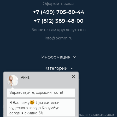
Оформить заказ
+7 (499) 705-80-44
+7 (812) 389-48-00
Звоните нам круглосуточно
info@pkmm.ru
Информация
Категории
Анна
Личный кабинет
Я Вас вижу
Для жителей
Производственная компания «ПКММ»
чудесного города Колумбус
сегодня скидка 5%
Обращаем Ваше внимание на то, что вся информация (включая цены)