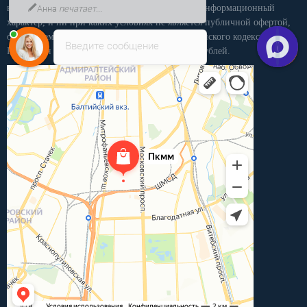
Анна
печатает...
на этом интернет-сайте носит исключительно информационный
характер, и ни при каких условиях не является публичной офертой,
определяемой положениями статьи 437 Гражданского кодекса РФ.
Введите сообщение
Розничная продажа осуществляется от 15 000 рублей.