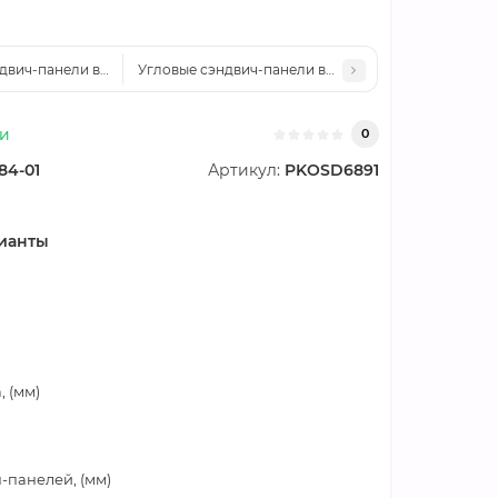
двич-панели вертикальные пенополистирол, 0.5/0.5, ширина 1200 мм, 
Угловые сэндвич-панели вертикальные пенополисти
ии
0
84-01
Артикул:
PKOSD6891
ианты
 (мм)
-панелей, (мм)