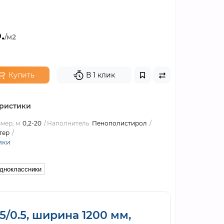
.
/м2
Купить
В 1 клик
ристики
мер, м
0,2-20
Наполнитель
Пенополистирол
тер
ики
дноклассники
/0.5, ширина 1200 мм,