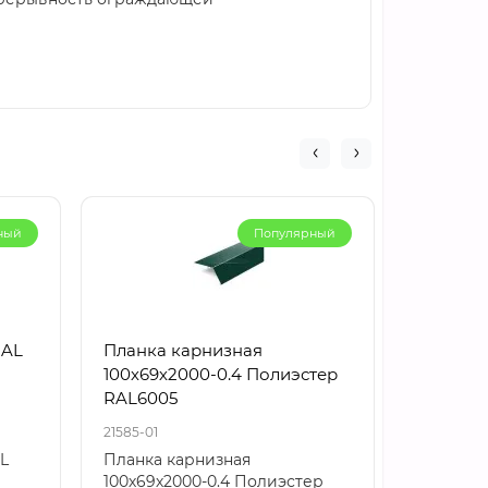
ный
Популярный
RAL
Планка карнизная
Планка
100х69х2000-0.4 Полиэстер
верхняя
RAL6005
Полиэст
21585-01
21982-01
L
Планка карнизная
Планка 
100х69х2000-0.4 Полиэстер
140х90х2