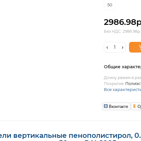
50
2986.98р
Без НДС: 2986.98р.
Общие характе
Длину режем в раз
Покрытие
Полиэс
Все характерист
Вконтакте
О
ли вертикальные пенополистирол, 0.5