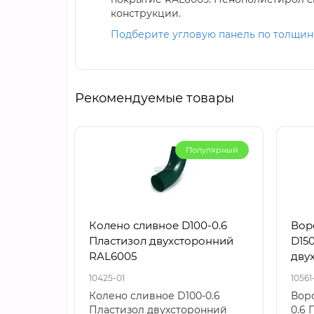
конструкции.
Подберите угловую панель по толщине
Рекомендуемые товары
Популярный
Колено сливное D100-0.6
Вор
Пластизол двухсторонний
D150
RAL6005
дву
10425-01
10561
Колено сливное D100-0.6
Воро
Пластизол двухсторонний
0.6 