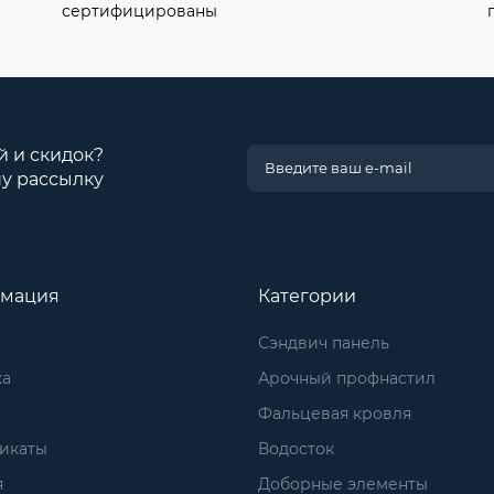
сертифицированы
й и скидок?
у рассылку
мация
Категории
Сэндвич панель
ка
Арочный профнастил
Фальцевая кровля
икаты
Водосток
я
Доборные элементы