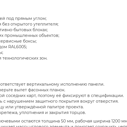
тей под прямым углом;
 без открытого утеплителя;
тивно-бытовых блоках;
их промышленных объектов;
сервисные боксы;
дом RAL6005;
ы;
 технологических зон.
соответствует вертикальному исполнению панели.
ерьте вылет фасонных планок.
ой соседних карт, поэтому её фиксируют в спецификации.
ть с нарушением защитного покрытия вокруг отверстия.
цу или утверждённой палитре проекта.
крепежа, уплотнения и закрытия торцов.
чевыми остаются толщина 50 мм, рабочая ширина 1200 мм,
нижает массу углового элемента и помогает сохранить н