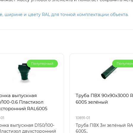
, ширине и цвету RAL для точной комплектации объекта.
Популярный
Популяр
онка выпускная
Труба ПВХ 90х90х3000 
/100-0.6 Пластизол
6005 зелёный
хсторонний RAL6005
-01
10891-01
нка выпускная D150/100-
Труба ПВХ 3м зелёный RA
Пластизол двухсторонний
6005..