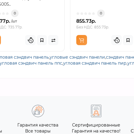
005..
0
0
.77р.
855.73р.
/шт
ДС: 735.77р.
Без НДС: 855.73р.
гловая сэндвич панель
,
угловые сэндвич панели
,
сэндвич пан
угловая сэндвич панель ппс
,
угловая сэндвич панель пир
,
уг
Гарантия качества
Сертифицированные
ы
Все товары
Гарантия на качество!
С