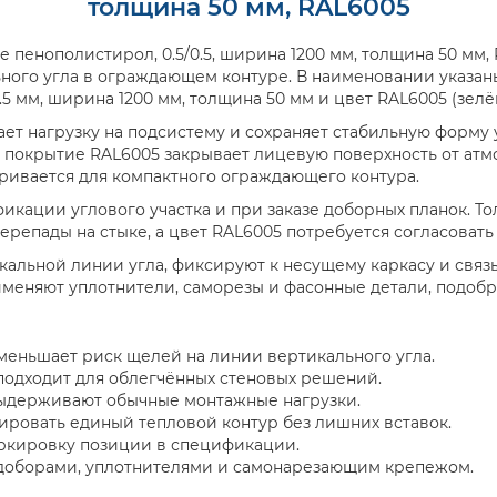
толщина 50 мм, RAL6005
 пенополистирол, 0.5/0.5, ширина 1200 мм, толщина 50 мм,
ного угла в ограждающем контуре. В наименовании указан
.5 мм, ширина 1200 мм, толщина 50 мм и цвет RAL6005 (зелё
 нагрузку на подсистему и сохраняет стабильную форму уг
а покрытие RAL6005 закрывает лицевую поверхность от атмо
ривается для компактного ограждающего контура.
икации углового участка и при заказе доборных планок. Т
ерепады на стыке, а цвет RAL6005 потребуется согласоват
кальной линии угла, фиксируют к несущему каркасу и свя
меняют уплотнители, саморезы и фасонные детали, подобр
меньшает риск щелей на линии вертикального угла.
подходит для облегчённых стеновых решений.
выдерживают обычные монтажные нагрузки.
ировать единый тепловой контур без лишних вставок.
аркировку позиции в спецификации.
доборами, уплотнителями и самонарезающим крепежом.