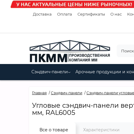
Доставка
Оплата
Сертификаты
О нас
Кон
Сэндвич-панели
Арочные продукции и ко
Главная
Сэндвич-панели
Сэндвич-панели угловы
Угловые сэндвич-панели верт
мм, RAL6005
Все о товаре
Характеристики