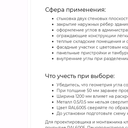
Сфера применения:
стыковка двух стеновых плоскос
закрытие наружных рёбер здания
оформление углов в администра
ограждающие конструкции лёгк
теплые складские помещения и 
фасадные участки с цветовым ко
панельные пристройки и тамбур
внутренние углы при разделении
Что учесть при выборе:
Убедитесь, что геометрия угла 
При толщине 50 мм заранее пров
Ширина 1200 мм влияет на раскр
Металл 0.5/0.5 мм нельзя сверли
Цвет RAL6005 сверяйте по образ
До установки подготовьте схему 
Для проектировщика и монтажника клю
покрытие RAL6005. Пенополистирол с