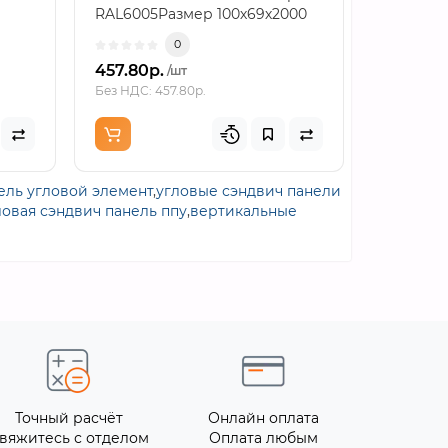
RAL6005Размер 100х69х2000
RAL6005
как расчетная основаПланк..
монтажн
0
457.80р.
766.86р
/шт
Без НДС: 457.80р.
Без НДС: 7
ель угловой элемент
,
угловые сэндвич панели
ловая сэндвич панель ппу
,
вертикальные
Точный расчёт
Онлайн оплата
вяжитесь с отделом
Оплата любым