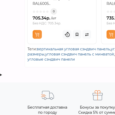
RAL6005..
RAL6
0
705.34р.
735
/шт
Без НДС: 705.34р.
Без Н
Теги:
вертикальная угловая сэндвич панель
,
у
размеры
,
угловая сэндвич панель с минватой
,
угловые сэндвич панели
Бесплатная доставка
Бонусы за покупку
по городу
Скидка 5% от сумм