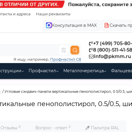
такты и адреса
Наши реквизиты
Консультация в MAX
Скачать п
+7 (499) 705-80
8 (800)-511-41-5
info@pkmm.ru
Я ищу, например,
Профнастил С8
нструкции
Профнастил
Металлочерепица
Фальцева
е
Угловые сэндвич-панели вертикальные пенополистирол, 0.5/0.5, ши
икальные пенополистирол, 0.5/0.5, ш
0
0
Отзывы
Вопрос - ответ
Палитра RAL