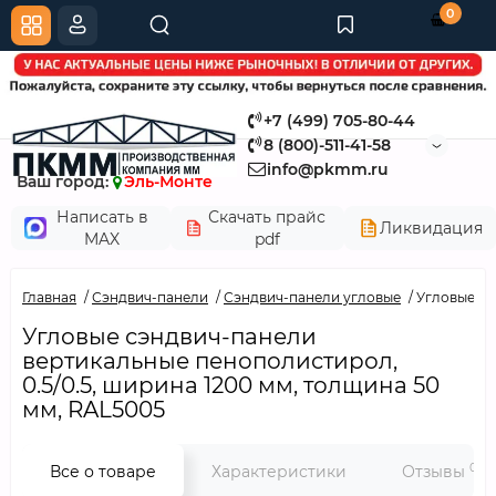
0
+7 (499) 705-80-44
8 (800)-511-41-58
info@pkmm.ru
Ваш город:
Эль-Монте
Написать в
Скачать прайс
Ликвидация
MAX
pdf
Главная
Сэндвич-панели
Сэндвич-панели угловые
Угловые сэ
Угловые сэндвич-панели
вертикальные пенополистирол,
0.5/0.5, ширина 1200 мм, толщина 50
мм, RAL5005
0
Все о товаре
Характеристики
Отзывы