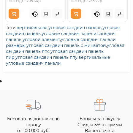
Без НДС: 705.34р.
Без НДС: 735.77р.
Теги:
вертикальная угловая сэндвич панель
,
угловая
сэндвич панель
,
угловые сэндвич панели
,
сэндвич
панель угловой элемент
,
угловые сэндвич панели
размеры
,
угловая сэндвич панель с минватой
,
угловая
сэндвич панель ппс
,
угловая сэндвич панель
пир
,
угловая сэндвич панель ппу
,
вертикальные
угловые сэндвич панели
Бесплатная доставка по
Бонусы за покупку
городу
Скидка 5% от суммы
от 100 000 руб.
Вашего счета