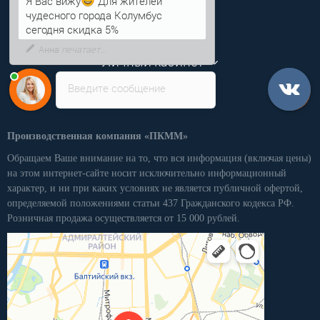
Информация
Я Вас вижу
Для жителей
чудесного города Колумбус
Категории
сегодня скидка 5%
Личный кабинет
Введите сообщение
Производственная компания «ПКММ»
Обращаем Ваше внимание на то, что вся информация (включая цены)
на этом интернет-сайте носит исключительно информационный
характер, и ни при каких условиях не является публичной офертой,
определяемой положениями статьи 437 Гражданского кодекса РФ.
Розничная продажа осуществляется от 15 000 рублей.