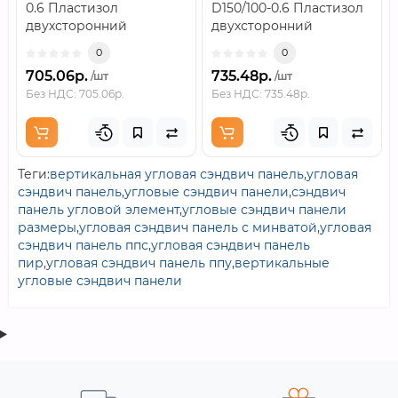
0.6 Пластизол
D150/100-0.6 Пластизол
двухсторонний
двухсторонний
RAL9010..
RAL9010..
0
0
705.06р.
735.48р.
/шт
/шт
Без НДС: 705.06р.
Без НДС: 735.48р.
Теги:
вертикальная угловая сэндвич панель
,
угловая
сэндвич панель
,
угловые сэндвич панели
,
сэндвич
панель угловой элемент
,
угловые сэндвич панели
размеры
,
угловая сэндвич панель с минватой
,
угловая
сэндвич панель ппс
,
угловая сэндвич панель
пир
,
угловая сэндвич панель ппу
,
вертикальные
угловые сэндвич панели