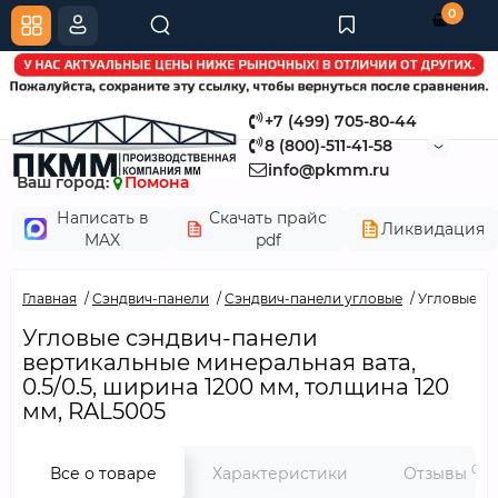
0
+7 (499) 705-80-44
8 (800)-511-41-58
info@pkmm.ru
Ваш город:
Помона
Написать в
Скачать прайс
Ликвидация
MAX
pdf
Главная
Сэндвич-панели
Сэндвич-панели угловые
Угловые сэ
Угловые сэндвич-панели
вертикальные минеральная вата,
0.5/0.5, ширина 1200 мм, толщина 120
мм, RAL5005
0
Все о товаре
Характеристики
Отзывы