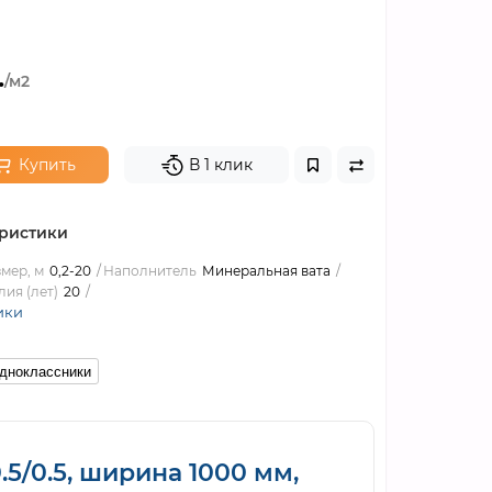
.
/м2
Купить
В 1 клик
ристики
мер, м
0,2-20
Наполнитель
Минеральная вата
ия (лет)
20
ики
дноклассники
5/0.5, ширина 1000 мм,