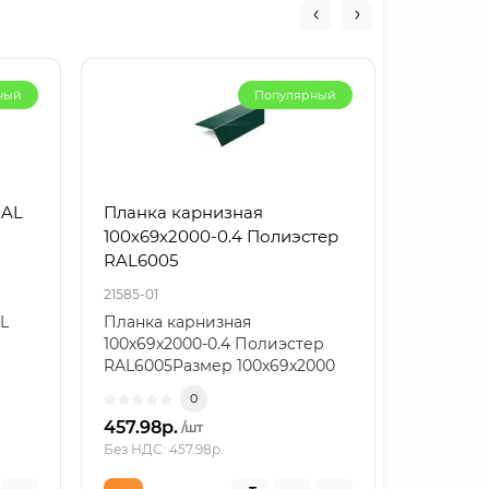
ный
Популярный
RAL
Планка карнизная
Планка
100х69х2000-0.4 Полиэстер
верхняя
RAL6005
Полиэст
21585-01
21982-01
L
Планка карнизная
Планка 
100х69х2000-0.4 Полиэстер
140х90х2
RAL6005Размер 100х69х2000
RAL6005
как расчетная основаПланк..
монтажн
0
457.98р.
767.16р.
/шт
Без НДС: 457.98р.
Без НДС: 7