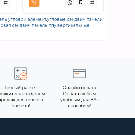
ель угловой элемент
,
угловые сэндвич панели
ловая сэндвич панель ппу
,
вертикальные
Точный расчёт
Онлайн оплата
вяжитесь с отделом
Оплата любым
продаж для точного
удобным для ВАс
расчета!
способом!