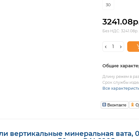
30
3241.08р
Без НДС: 3241.08р.
Общие характе
Длину режем в раз
Срок службы издел
Все характерист
Вконтакте
О
и вертикальные минеральная вата, 0.