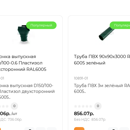
Популярный
Популяр
онка выпускная
Труба ПВХ 90х90х3000 
/100-0.6 Пластизол
6005 зелёный
хсторонний RAL6005
-01
10891-01
нка выпускная D150/100-
Труба ПВХ 3м зелёный RA
Пластизол двухсторонний
6005..
005..
0
0
.06р.
856.07р.
/шт
ДС: 736.06р.
Без НДС: 856.07р.