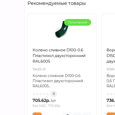
Рекомендуемые товары
Популярный
Колено сливное D100-0.6
Вор
Пластизол двухсторонний
D150
RAL6005
дву
10425-01
10561
Колено сливное D100-0.6
Воро
Пластизол двухсторонний
0.6 
RAL6005..
RAL6
0
705.62р.
736
/шт
Без НДС: 705.62р.
Без Н