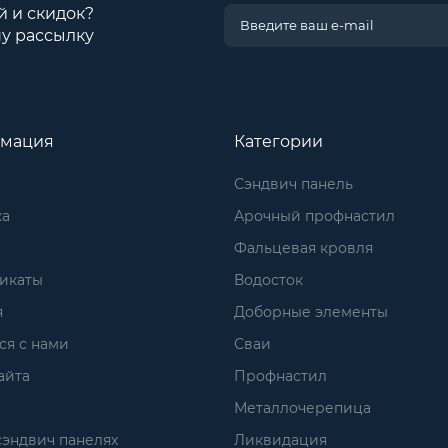
й и скидок?
у рассылку
мация
Категории
Сэндвич панель
ка
Арочный профнастил
Фальцевая кровля
икаты
Водосток
я
Доборные элементы
ся с нами
Сваи
айта
Профнастил
Металлочерепица
сэндвич панелях
Ликвидация