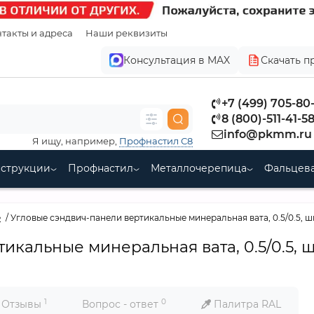
такты и адреса
Наши реквизиты
Консультация в MAX
Скачать п
+7 (499) 705-80
8 (800)-511-41-5
info@pkmm.ru
Я ищу, например,
Профнастил С8
нструкции
Профнастил
Металлочерепица
Фальцева
е
Угловые сэндвич-панели вертикальные минеральная вата, 0.5/0.5, 
икальные минеральная вата, 0.5/0.5, 
1
0
Отзывы
Вопрос - ответ
Палитра RAL