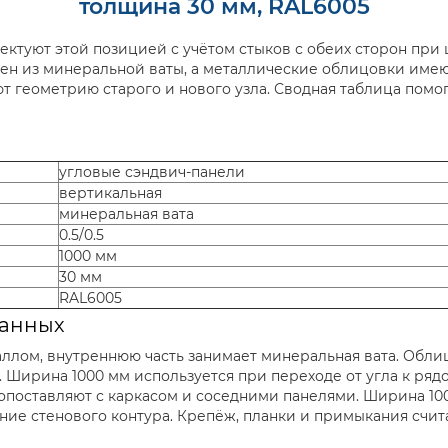
толщина 30 мм, RAL6005
ктуют этой позицией с учётом стыков с обеих сторон при 
н из минеральной ваты, а металлические облицовки имеют
т геометрию старого и нового узла. Сводная таблица помо
угловые сэндвич-панели
вертикальная
минеральная вата
0.5/0.5
1000 мм
30 мм
RAL6005
данных
лом, внутреннюю часть занимает минеральная вата. Облицо
. Ширина 1000 мм используется при переходе от угла к ряд
опоставляют с каркасом и соседними панелями. Ширина 10
ание стенового контура. Крепёж, планки и примыкания счи