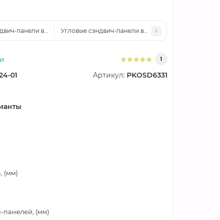
двич-панели вертикальные минеральная вата, 0.5/0.5, ширина 1000 мм
Угловые сэндвич-панели вертикальные минеральная
ии
1
24-01
Артикул:
PKOSD6331
ианты
 (мм)
-панелей, (мм)