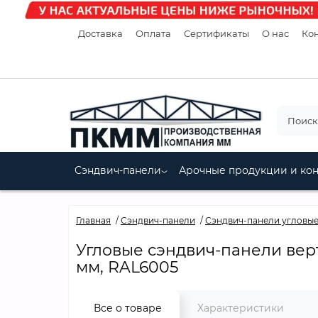
Доставка
Оплата
Сертификаты
О нас
Кон
Сэндвич-панели
Арочные продукции и ко
Главная
Сэндвич-панели
Сэндвич-панели угловы
Угловые сэндвич-панели верт
мм, RAL6005
Все о товаре
Характеристики