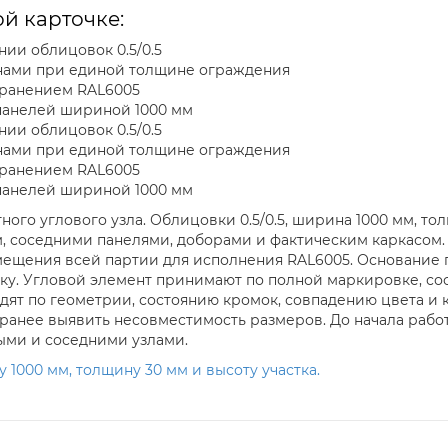
й карточке:
нии облицовок 0.5/0.5
нами при единой толщине ограждения
хранением RAL6005
 панелей шириной 1000 мм
нии облицовок 0.5/0.5
нами при единой толщине ограждения
хранением RAL6005
 панелей шириной 1000 мм
ого углового узла. Облицовки 0.5/0.5, ширина 1000 мм, то
, соседними панелями, доборами и фактическим каркасом.
ещения всей партии для исполнения RAL6005. Основание п
рку. Угловой элемент принимают по полной маркировке, с
ят по геометрии, состоянию кромок, совпадению цвета и 
аранее выявить несовместимость размеров. До начала рабо
ыми и соседними узлами.
1000 мм, толщину 30 мм и высоту участка.