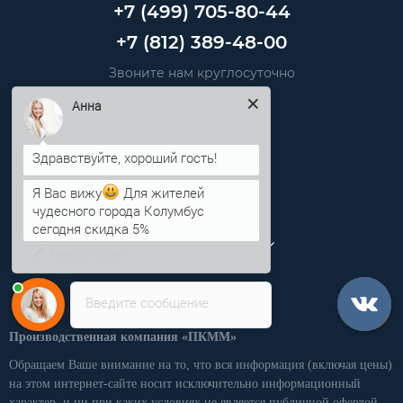
+7 (499) 705-80-44
+7 (812) 389-48-00
Звоните нам круглосуточно
info@pkmm.ru
Анна
Информация
Категории
Я Вас вижу
Для жителей
чудесного города Колумбус
Личный кабинет
сегодня скидка 5%
Введите сообщение
Производственная компания «ПКММ»
Обращаем Ваше внимание на то, что вся информация (включая цены)
на этом интернет-сайте носит исключительно информационный
характер, и ни при каких условиях не является публичной офертой,