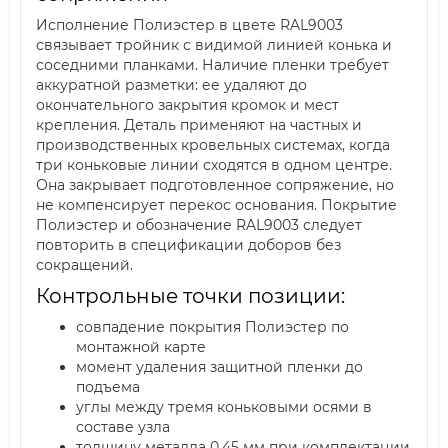
Исполнение Полиэстер в цвете RAL9003
связывает тройник с видимой линией конька и
соседними планками. Наличие пленки требует
аккуратной разметки: ее удаляют до
окончательного закрытия кромок и мест
крепления. Деталь применяют на частных и
производственных кровельных системах, когда
три коньковые линии сходятся в одном центре.
Она закрывает подготовленное сопряжение, но
не компенсирует перекос основания. Покрытие
Полиэстер и обозначение RAL9003 следует
повторить в спецификации доборов без
сокращений.
Контрольные точки позиции:
совпадение покрытия Полиэстер по
монтажной карте
момент удаления защитной пленки до
подъема
углы между тремя коньковыми осями в
составе узла
толщину металла 0,45 мм при комплектации