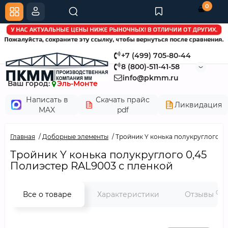
0
+7 (499) 705-80-44
8 (800)-511-41-58
info@pkmm.ru
Ваш город:
Эль-Монте
Написать в
Скачать прайс
Ликвидация
MAX
pdf
Главная
Доборные элементы
Тройник Y конька полукруглого 0
Тройник Y конька полукруглого 0,45
Полиэстер RAL9003 с пленкой
0
Все о товаре
Характеристики
Отзывы