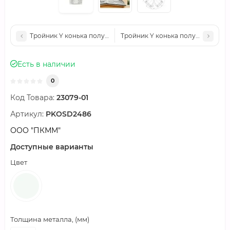
Тройник Y конька полукруглого 0,45 Полиэстер RAL7016 с п
Тройник Y конька полукруглого 0
Есть в наличии
0
Код Товара:
23079-01
Артикул:
PKOSD2486
ООО "ПКММ"
Доступные варианты
Цвет
Толщина металла, (мм)