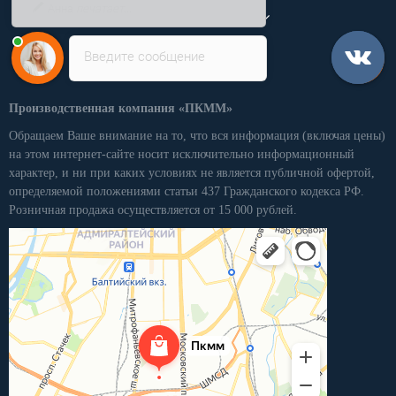
Личный кабинет
Введите сообщение
Производственная компания «ПКММ»
Обращаем Ваше внимание на то, что вся информация (включая цены)
на этом интернет-сайте носит исключительно информационный
характер, и ни при каких условиях не является публичной офертой,
определяемой положениями статьи 437 Гражданского кодекса РФ.
Розничная продажа осуществляется от 15 000 рублей.