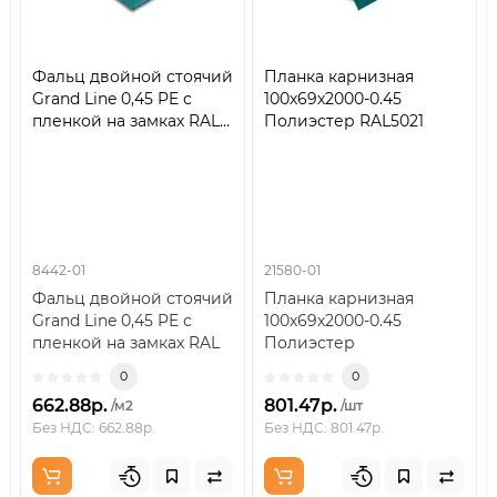
Фальц двойной стоячий
Планка карнизная
Grand Line 0,45 PE с
100х69х2000-0.45
пленкой на замках RAL
Полиэстер RAL5021
5021 водная синь
8442-01
21580-01
Фальц двойной стоячий
Планка карнизная
Grand Line 0,45 PE с
100х69х2000-0.45
пленкой на замках RAL
Полиэстер
5021 водная синьКак
RAL5021Планка
0
0
устроен ма..
карнизная формата
662.88р.
801.47р.
/м2
/шт
100х69х2000 с толщи..
Без НДС: 662.88р.
Без НДС: 801.47р.