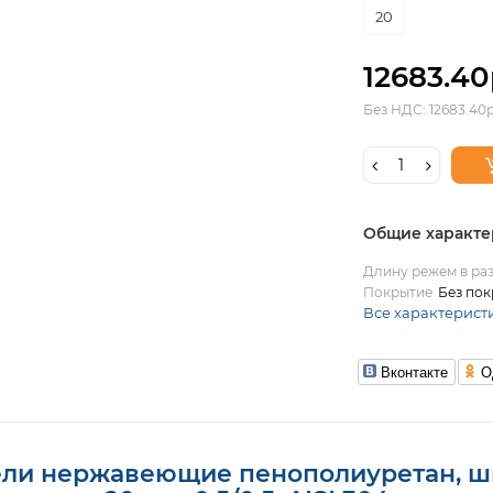
20
12683.40
Без НДС: 12683.40р
Общие характе
Длину режем в раз
Покрытие
Без пок
Все характерист
Вконтакте
О
ели нержавеющие пенополиуретан, ши