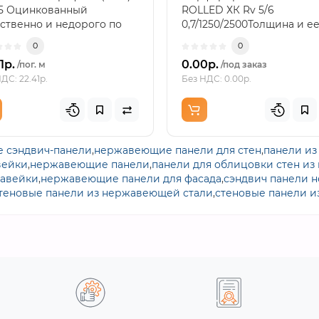
.5 Оцинкованный
ROLLED ХК Rv 5/6
ственно и недорого по
0,7/1250/2500Толщина и е
 производителя...
значениеТолщина 0,7 мм 
0
0
главн..
1р.
0.00р.
/пог. м
/под заказ
ДС: 22.41р.
Без НДС: 0.00р.
е сэндвич-панели
,
нержавеющие панели для стен
,
панели из
вейки
,
нержавеющие панели
,
панели для облицовки стен из
жавейки
,
нержавеющие панели для фасада
,
сэндвич панели 
теновые панели из нержавеющей стали
,
стеновые панели и