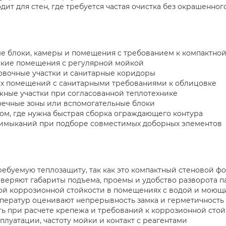
ит для стен, где требуется частая очистка без окрашенног
ые блоки, камеры и помещения с требованием к компактно
ские помещения с регулярной мойкой
овочные участки и санитарные коридоры
х помещений с санитарными требованиями к облицовке
жные участки при согласованной теплотехнике
оечные зоны или вспомогательные блоки
ом, где нужна быстрая сборка ограждающего контура
примыканий при подборе совместимых доборных элементов
ребуемую теплозащиту, так как это компактный стеновой ф
веряют габариты подъема, проемы и удобство разворота п
ной коррозионной стойкости в помещениях с водой и мою
ператур оценивают непрерывность замка и герметичность
ать при расчете крепежа и требований к коррозионной сто
сплуатации, частоту мойки и контакт с реагентами