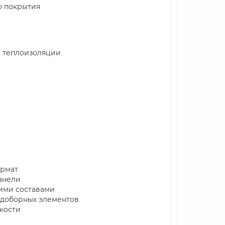
о покрытия
й теплоизоляции
ормат
анели
щими составами
 доборных элементов
йкости