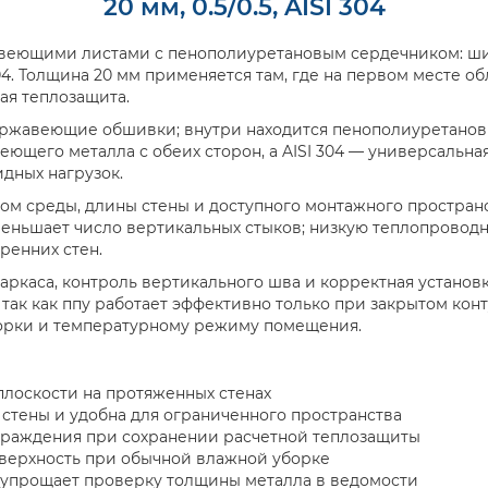
20 мм, 0.5/0.5, AISI 304
веющими листами с пенополиуретановым сердечником: шир
 304. Толщина 20 мм применяется там, где на первом месте 
ая теплозащита.
жавеющие обшивки; внутри находится пенополиуретановый
ющего металла с обеих сторон, а AISI 304 — универсальная
идных нагрузок.
том среды, длины стены и доступного монтажного пространс
еньшает число вертикальных стыков; низкую теплопроводно
ренних стен.
аркаса, контроль вертикального шва и корректная установ
ак как ппу работает эффективно только при закрытом конту
борки и температурному режиму помещения.
плоскости на протяженных стенах
стены и удобна для ограниченного пространства
раждения при сохранении расчетной теплозащиты
поверхность при обычной влажной уборке
он упрощает проверку толщины металла в ведомости