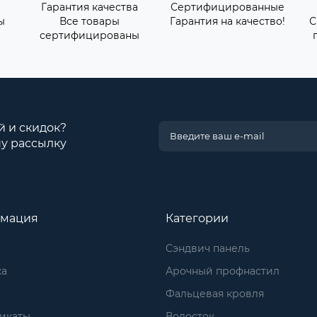
Гарантия качества
Сертифицированные
ы
Все товары
Гарантия на качество!
С
сертифицированы
й и скидок?
у рассылку
мация
Категории
Сэндвич панель
ка
Арочный профнастил
Фальцевая кровля
икаты
Водосток