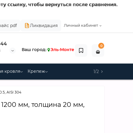
райс pdf
Ликвидация
Личный кабинет
-44
0
Ваш город:
Эль-Монте
8
я кровля
Крепеж
1/2
5, AISI 304
200 мм, толщина 20 мм,