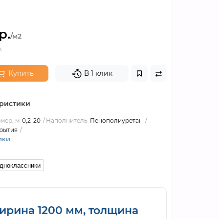
р.
/м2
.
Купить
В 1 клик
ристики
мер, м
0,2-20
Наполнитель
Пенополиуретан
рытия
ики
дноклассники
рина 1200 мм, толщина