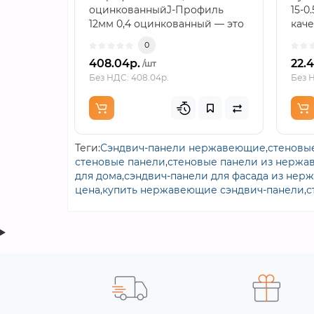
оцинкованныйJ-Профиль
15-0
12мм 0,4 оцинкованный — это
каче
доборный металлический эл..
цене
0
408.04р.
22.4
/шт
Без НДС: 408.04р.
Без Н
Теги:
Сэндвич-панели нержавеющие
,
стеновы
стеновые панели
,
стеновые панели из нержа
для дома
,
сэндвич-панели для фасада из нер
цена
,
купить нержавеющие сэндвич-панели
,
с