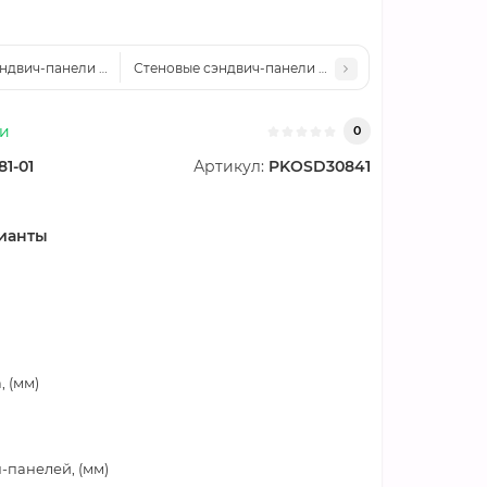
ндвич-панели нержавеющие пенополиуретан, ширина 1000 мм, толщина 2
Стеновые сэндвич-панели нержавеющие пенополиурет
ии
0
81-01
Артикул:
PKOSD30841
ианты
 (мм)
-панелей, (мм)