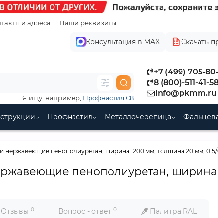
такты и адреса
Наши реквизиты
Консультация в MAX
Скачать п
+7 (499) 705-80
8 (800)-511-41-5
info@pkmm.ru
Я ищу, например,
Профнастил С8
нструкции
Профнастил
Металлочерепица
Фальцева
 нержавеющие пенополиуретан, ширина 1200 мм, толщина 20 мм, 0.5/0.
ржавеющие пенополиуретан, ширина 1
0
0
Отзывы
Вопрос - ответ
Палитра RAL