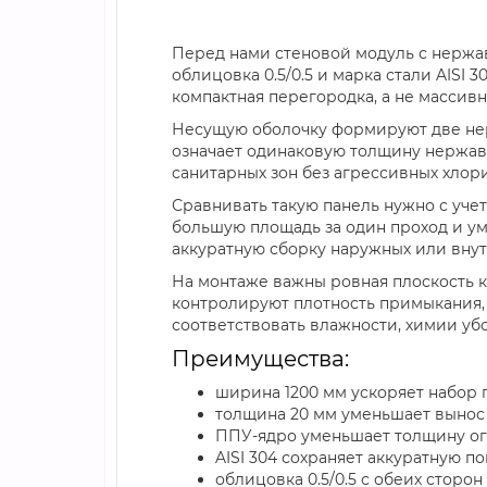
Перед нами стеновой модуль с нержа
облицовка 0.5/0.5 и марка стали AISI
компактная перегородка, а не массивн
Несущую оболочку формируют две нер
означает одинаковую толщину нержаве
санитарных зон без агрессивных хлор
Сравнивать такую панель нужно с уче
большую площадь за один проход и ум
аккуратную сборку наружных или внут
На монтаже важны ровная плоскость к
контролируют плотность примыкания, т
соответствовать влажности, химии у
Преимущества:
ширина 1200 мм ускоряет набор 
толщина 20 мм уменьшает вынос 
ППУ-ядро уменьшает толщину ог
AISI 304 сохраняет аккуратную 
облицовка 0.5/0.5 с обеих стор