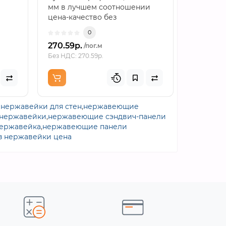
мм в лучшем соотношении
ммСигма-
е
цена-качество без
мм — хо
—
посредников и переплат...
стальной
0
270.59р.
878.05р
/пог.м
Без НДС: 270.59р.
Без НДС: 
 нержавейки для стен
,
нержавеющие
 нержавейки
,
нержавеющие сэндвич-панели
нержавейка
,
нержавеющие панели
з нержавейки цена