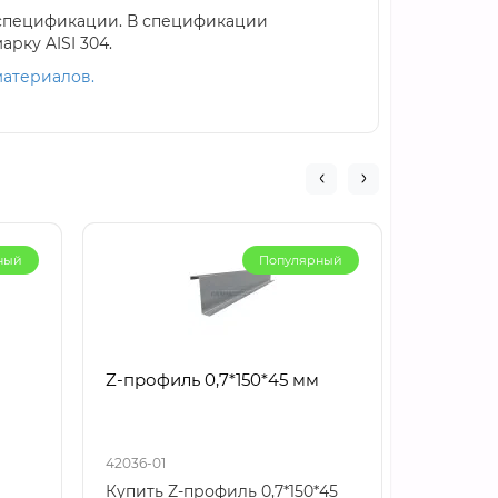
в спецификации. В спецификации
арку AISI 304.
материалов.
ный
Популярный
Z-профиль 0,7*150*45 мм
Сигма-п
42036-01
42205-01
Купить Z-профиль 0,7*150*45
Сигма-пр