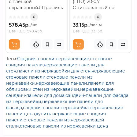
с пленкой
(ГПО) 20-0.7
окрашенныйJ-Профиль
Оцинкованный по
18мм 0,45 PE с пленкой
самым низким ценам
0
0
окрашенный — это ф..
среди всех
578.45р.
33.15р.
/шт
/пог. м
предложений..
Без НДС: 578.45р.
Без НДС: 33.15р.
Теги:
Сэндвич-панели нержавеющие
,
стеновые
сэндвич-панели
,
нержавеющие панели для
стен
,
панели из нержавейки для стен
,
нержавеющие
стеновые панели
,
стеновые панели из
нержавейки
,
нержавеющие панели
,
панели для
облицовки стен из нержавейки
,
нержавеющие
сэндвич-панели для дома
,
сэндвич-панели для фасада
из нержавейки
,
нержавеющие панели для
фасада
,
сэндвич панели нержавейка
,
нержавеющие
панели цена
,
купить нержавеющие сэндвич-
панели
,
стеновые панели из нержавеющей
стали
,
стеновые панели из нержавейки цена