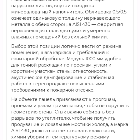
наружных листов; внутри находится
минераловатный наполнитель. Облицовка 0.5/0.5
означает одинаковую толщину нержавеющего
металла с обеих сторон, а AISI 430 — ферритная
нержавеющая сталь для сухих и умеренно
влажных помещений без сильной химии.
Выбор этой позиции логично вести от режима
помещения, шага каркаса и требований к
санитарной обработке. Модуль 1000 мм удобен
для точной раскладки по проемам, углам и
коротким участкам стены; огнестойкость,
акустическое демпфирование и стабильная
работа в перегородках с повышенными
требованиями к пожарной отсечке.
На объекте панель привязывают к прогонам,
проемам и узлам примыкания, чтобы не нарушить
геометрию стены. Стык важно собирать без
разрывов по утеплителю, чтобы не получить
продувание и локальные мостики холода, а марка
AISI 430 должна соответствовать влажности,
химии уборки и температурному режиму