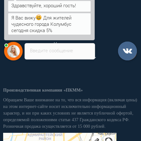
info@pkmm.ru
Я Вас вижу
Для жителей
чудесного города Колумбус
сегодня скидка 5%
Информация
Категории
Введите сообщение
Личный кабинет
Производственная компания «ПКММ»
Обращаем Ваше внимание на то, что вся информация (включая цены)
на этом интернет-сайте носит исключительно информационный
характер, и ни при каких условиях не является публичной офертой,
определяемой положениями статьи 437 Гражданского кодекса РФ.
Розничная продажа осуществляется от 15 000 рублей.