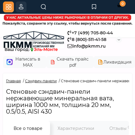
0
+7 (499) 705-80-44
8 (800)-511-41-58
info@pkmm.ru
Ваш город:
Эль-Монте
Написать в
Скачать прайс
Ликвидация
MAX
pdf
Главная
Сэндвич-панели
Стеновые сэндвич-панели нержавеющие 
Стеновые сэндвич-панели
нержавеющие минеральная вата,
ширина 1000 мм, толщина 20 мм,
0.5/0.5, AISI 430
0
Все о товаре
Характеристики
Отзывы