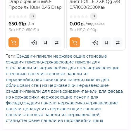
Drap окрашенныйJ-
лист ROLLED ХК Qg 5/8
Профиль 18мм 0,45 Drap
0,7/1000/2000Как
окрашенный — это
устроен
0
0
фасонная планка с..
материалПерфорированны
650.61р.
0.00р.
/шт
/под заказ
лист RO..
Без НДС: 650.61р.
Без НДС: 0.00р.
Теги:
Сэндвич-панели нержавеющие
,
стеновые
сэндвич-панели
,
нержавеющие панели для
стен
,
панели из нержавейки для стен
,
нержавеющие
стеновые панели
,
стеновые панели из
нержавейки
,
нержавеющие панели
,
панели для
облицовки стен из нержавейки
,
нержавеющие
сэндвич-панели для дома
,
сэндвич-панели для фасада
из нержавейки
,
нержавеющие панели для
фасада
,
сэндвич панели нержавейка
,
нержавеющие
панели цена
,
купить нержавеющие сэндвич-
панели
,
стеновые панели из нержавеющей
стали
,
стеновые панели из нержавейки цена