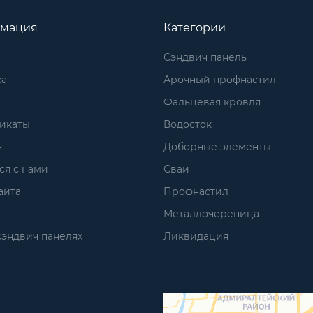
мация
Категории
Сэндвич панель
ка
Арочный профнастил
Фальцевая кровля
икаты
Водосток
я
Доборные элементы
ся с нами
Сваи
айта
Профнастил
Металлочерепица
сэндвич панелях
Ликвидация