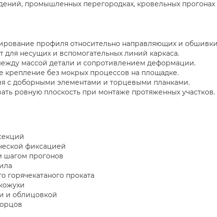
дений, промышленных перегородках, кровельных прогонах
ирование профиля относительно направляющих и обшивки
т для несущих и вспомогательных линий каркаса.
 между массой детали и сопротивлением деформации.
е крепление без мокрых процессов на площадке.
ия с доборными элементами и торцевыми планками.
ать ровную плоскость при монтаже протяженных участков.
секций
ической фиксацией
м шагом прогонов
ила
о горячекатаного проката
 кожухи
и и облицовкой
торцов