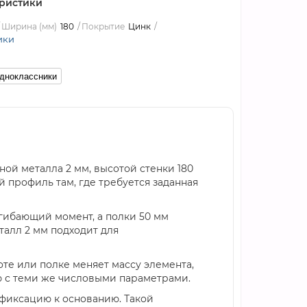
ристики
Ширина (мм)
180
Покрытие
Цинк
ики
дноклассники
ой металла 2 мм, высотой стенки 180
й профиль там, где требуется заданная
згибающий момент, а полки 50 мм
алл 2 мм подходит для
те или полке меняет массу элемента,
ю с теми же числовыми параметрами.
 фиксацию к основанию. Такой