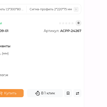
ль 1,5*300*80 мм
Сигма-профиль 2*220*75 мм
ии
0
09-01
Артикул:
ACPP-24267
ианты
 (мм)
пог.м
Купить
В 1 клик