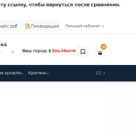
райс pdf
Ликвидация
Личный кабинет
-44
0
Ваш город:
Эль-Монте
8
я кровля
Крепеж
1/2