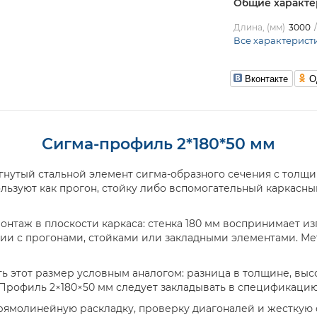
Общие характе
Длина, (мм)
3000
Все характерист
Вконтакте
О
Сигма-профиль 2*180*50 мм
гнутый стальной элемент сигма-образного сечения с толщин
льзуют как прогон, стойку либо вспомогательный каркасны
онтаж в плоскости каркаса: стенка 180 мм воспринимает и
и с прогонами, стойками или закладными элементами. Мет
ь этот размер условным аналогом: разница в толщине, высо
 Профиль 2×180×50 мм следует закладывать в спецификаци
прямолинейную раскладку, проверку диагоналей и жесткую