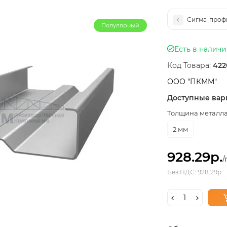
Сигма-профи
Популярный
Есть в налич
Код Товара:
422
ООО "ПКММ"
Доступные вар
Толщина металла,
2 мм
928.29р.
/
Без НДС: 928.29р.