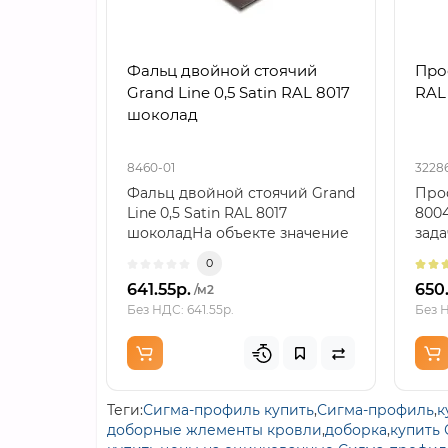
Фальц двойной стоячий
Проф
Grand Line 0,5 Satin RAL 8017
RAL
шоколад
8460-01
3228
Фальц двойной стоячий Grand
Проф
Line 0,5 Satin RAL 8017
800
шоколадНа объекте значение
зада
имеют не только ..
прот
0
641.55р.
650
/м2
Без НДС: 641.55р.
Без Н
Теги:
Сигма-профиль купить
,
Сигма-профиль
,
к
доборные жлементы кровли
,
доборка
,
купить