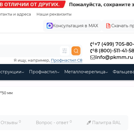
такты и адреса
Наши реквизиты
Консультация в MAX
Скачать п
+7 (499) 705-80
8 (800)-511-41-5
info@pkmm.ru
Я ищу, например,
Профнастил С8
нструкции
Профнастил
Металлочерепица
Фальцева
*50 мм
0
0
Отзывы
Вопрос - ответ
Палитра RAL