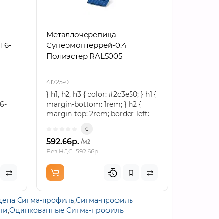
Металлочерепица
Стеновы
Т6-
Супермонтеррей-0.4
нержав
Полиэстер RAL5005
пенопол
1000 мм
0.5/0.5, 
41725-01
46597-01
} h1, h2, h3 { color: #2c3e50; } h1 {
Стеновы
6-
margin-bottom: 1rem; } h2 {
нержав
margin-top: 2rem; border-left:
пенопол
ованный
5px..
1000 мм,
0
.
0.5/0.5, AI
592.66р.
9854.29
/м2
Без НДС: 592.66р.
Без НДС: 
цена Сигма-профиль
,
Сигма-профиль
ли
,
Оцинкованные Сигма-профиль