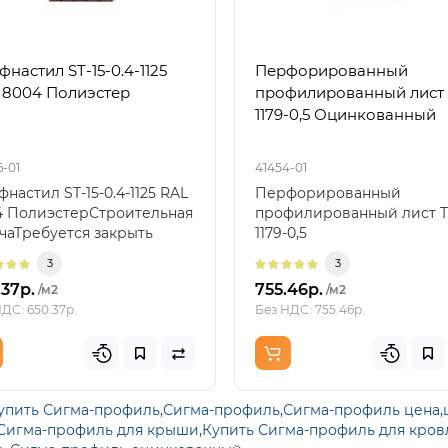
настил ST-15-0.4-1125
Перфорированный
 8004 Полиэстер
профилированный лист 
1179-0,5 Оцинкованный
6-01
41454-01
настил ST-15-0.4-1125 RAL
Перфорированный
4 ПолиэстерСтроительная
профилированный лист Т
чаТребуется закрыть
1179-0,5
яженную ..
ОцинкованныйПерфорир
3
3
профилированный лист э.
.37р.
755.46р.
/м2
/м2
ДС: 650.37р.
Без НДС: 755.46р.
упить Сигма-профиль
,
Сигма-профиль
,
Сигма-профиль цена
,
 Сигма-профиль для крыши
,
Купить Сигма-профиль для кров