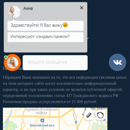
Здравствуйте! Я Вас вижу
Информация
Интересуют сэндвич-панели?
Категории
Напишите сюда свой вопрос.
Возможно, его решение будет
Личный кабинет
быстрее.
Введите сообщение
Производственная компания «ПКММ»
Обращаем Ваше внимание на то, что вся информация (включая цены)
на этом интернет-сайте носит исключительно информационный
характер, и ни при каких условиях не является публичной офертой,
определяемой положениями статьи 437 Гражданского кодекса РФ.
Розничная продажа осуществляется от 15 000 рублей.