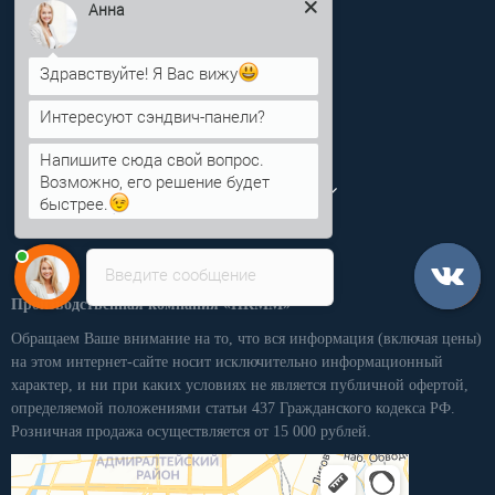
Анна
info@pkmm.ru
Здравствуйте! Я Вас вижу
Информация
Интересуют сэндвич-панели?
Категории
Напишите сюда свой вопрос.
Возможно, его решение будет
Личный кабинет
быстрее.
Введите сообщение
Производственная компания «ПКММ»
Обращаем Ваше внимание на то, что вся информация (включая цены)
на этом интернет-сайте носит исключительно информационный
характер, и ни при каких условиях не является публичной офертой,
определяемой положениями статьи 437 Гражданского кодекса РФ.
Розничная продажа осуществляется от 15 000 рублей.