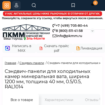
0
+7 (499) 705-80-44
8 (800)-511-41-58
info@pkmm.ru
Ваш город:
Эль-Монте
Написать в
Скачать прайс
Ликвидация
MAX
pdf
Главная
Сэндвич-панели
Сэндвич-панели для холодильных камер
Сэндвич-панели для холодильных
камер минеральная вата, ширина
1200 мм, толщина 40 мм, 0.5/0.5,
RAL1014
0
Все о товаре
Характеристики
Отзывы