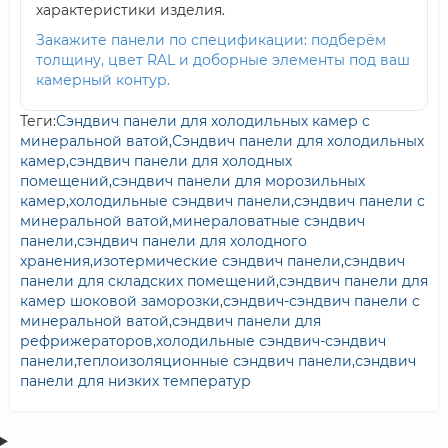
характеристики изделия.
Закажите панели по спецификации: подберём
толщину, цвет RAL и доборные элементы под ваш
камерный контур.
Теги:
Сэндвич панели для холодильных камер с
минеральной ватой
,
Сэндвич панели для холодильных
камер
,
сэндвич панели для холодных
помещений
,
сэндвич панели для морозильных
камер
,
холодильные сэндвич панели
,
сэндвич панели с
минеральной ватой
,
минераловатные сэндвич
панели
,
сэндвич панели для холодного
хранения
,
изотермические сэндвич панели
,
сэндвич
панели для складских помещений
,
сэндвич панели для
камер шоковой заморозки
,
сэндвич-сэндвич панели с
минеральной ватой
,
сэндвич панели для
рефрижераторов
,
холодильные сэндвич-сэндвич
панели
,
теплоизоляционные сэндвич панели
,
сэндвич
панели для низких температур