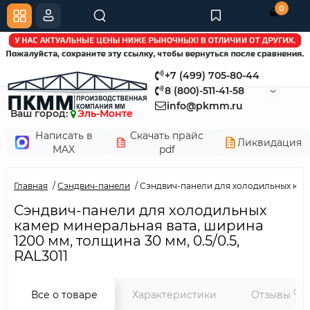
0
+7 (499) 705-80-44
8 (800)-511-41-58
info@pkmm.ru
Ваш город:
Эль-Монте
Написать в
Скачать прайс
Ликвидация
MAX
pdf
Главная
Сэндвич-панели
Сэндвич-панели для холодильных камер
Сэндвич-панели для холодильных
камер минеральная вата, ширина
1200 мм, толщина 30 мм, 0.5/0.5,
RAL3011
0
Все о товаре
Характеристики
Отзывы