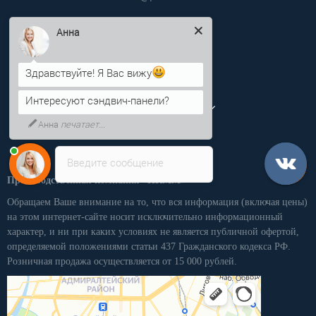
Анна
Информация
Здравствуйте! Я Вас вижу
Категории
Интересуют сэндвич-панели?
Личный кабинет
Анна
печатает...
Введите сообщение
Производственная компания «ПКММ»
Обращаем Ваше внимание на то, что вся информация (включая цены)
на этом интернет-сайте носит исключительно информационный
характер, и ни при каких условиях не является публичной офертой,
определяемой положениями статьи 437 Гражданского кодекса РФ.
Розничная продажа осуществляется от 15 000 рублей.