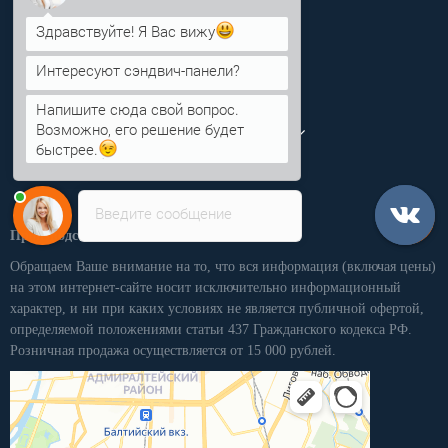
Здравствуйте! Я Вас вижу
Информация
Интересуют сэндвич-панели?
Категории
Напишите сюда свой вопрос.
Возможно, его решение будет
Личный кабинет
быстрее.
Введите сообщение
Производственная компания «ПКММ»
Обращаем Ваше внимание на то, что вся информация (включая цены)
на этом интернет-сайте носит исключительно информационный
характер, и ни при каких условиях не является публичной офертой,
определяемой положениями статьи 437 Гражданского кодекса РФ.
Розничная продажа осуществляется от 15 000 рублей.