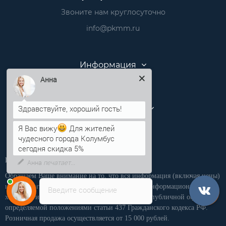
Звоните нам круглосуточно
info@pkmm.ru
Информация
Категории
Анна
Личный кабинет
Я Вас вижу
Для жителей
чудесного города Колумбус
сегодня скидка 5%
Производственная компания «ПКММ»
Обращаем Ваше внимание на то, что вся информация (включая цены)
на этом интернет-сайте носит исключительно информационный
Введите сообщение
характер, и ни при каких условиях не является публичной офертой,
определяемой положениями статьи 437 Гражданского кодекса РФ.
Розничная продажа осуществляется от 15 000 рублей.