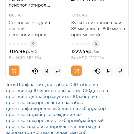
пенополистирол,
ширина 1000 мм,
15851-01
18788-02
толщина 50 мм, 0.5/0.5,
Стеновые сэндвич
Купить винтовые сваи
RAL9006
панели
89 мм длина: 1800 мм по
пенополистирол,
приемлемой
ширина 1000 мм,
цене.Винтовая свая —
0
0
толщина 50 мм, 0.5/0.5,
свая, состоящая из..
3114.96р.
1227.45р.
/м2
/шт
RAL9006Стеновы..
Без НДС: 3114.96р.
Без НДС: 1227.45р.
Теги:
Профнастил
,
для забора
,
С10
,
забор из
профлиста
,
с10
,
купить профнастил С10
,
цена на
профлист для забора
,
купить с10
,
забор из
профнастила
,
профнастил на забор
цена
,
профилированный лист на забор
,
забор
профнастил
,
забор
,
ограждение из
профнастила
,
профлист заборный
,
заборный
профнастил
,
профилированные листы для
забора
,
стоимость
,
москва
,
мск
,
мо
,
спб