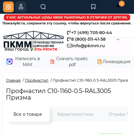
0
+7 (499) 705-80-44
8 (800)-511-41-58
info@pkmm.ru
Ваш город:
Эль-Монте
Написать в
Скачать прайс
Ликвидация
MAX
pdf
Главная
Профнастил
Профнастил С10-1160-0.5-RAL3005 Призма
Профнастил С10-1160-0.5-RAL3005
Призма
2
Все о товаре
Характеристики
Отзывы