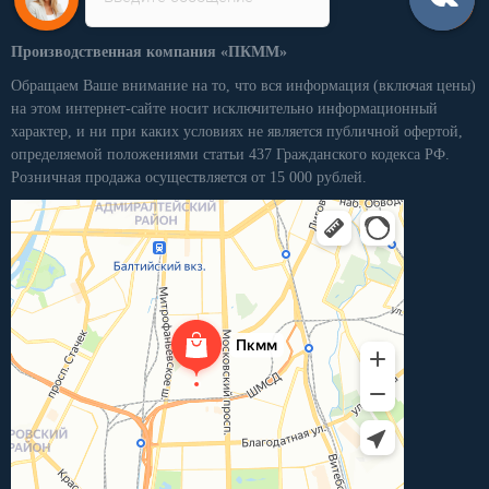
Производственная компания «ПКММ»
Обращаем Ваше внимание на то, что вся информация (включая цены)
на этом интернет-сайте носит исключительно информационный
характер, и ни при каких условиях не является публичной офертой,
определяемой положениями статьи 437 Гражданского кодекса РФ.
Розничная продажа осуществляется от 15 000 рублей.