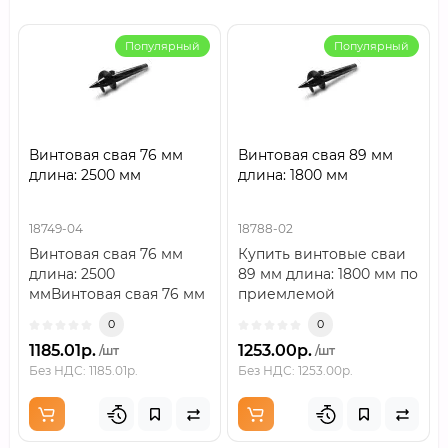
Популярный
Популярный
Винтовая свая 76 мм
Винтовая свая 89 мм
длина: 2500 мм
длина: 1800 мм
18749-04
18788-02
Винтовая свая 76 мм
Купить винтовые сваи
длина: 2500
89 мм длина: 1800 мм по
ммВинтовая свая 76 мм
приемлемой
длина: 2500 мм —
цене.Винтовая свая —
0
0
стальная опора для
свая, состоящая из..
1185.01р.
1253.00р.
/шт
/шт
фундамента..
Без НДС: 1185.01р.
Без НДС: 1253.00р.