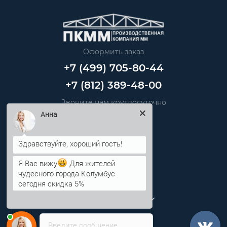
Оформить заказ
+7 (499) 705-80-44
+7 (812) 389-48-00
Звоните нам круглосуточно
info@pkmm.ru
Анна
Информация
Я Вас вижу
Для жителей
Категории
чудесного города Колумбус
сегодня скидка 5%
Личный кабинет
Введите сообщение