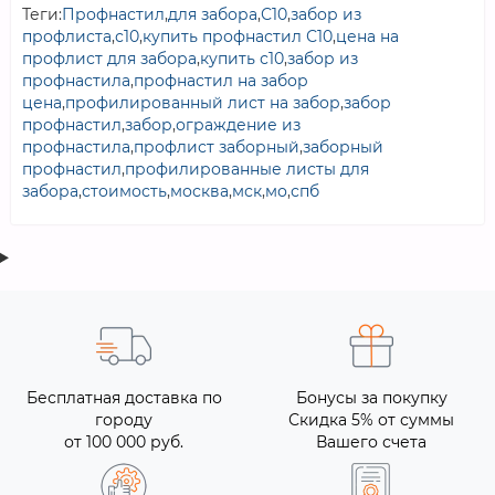
Теги:
Профнастил
,
для забора
,
С10
,
забор из
профлиста
,
с10
,
купить профнастил С10
,
цена на
профлист для забора
,
купить с10
,
забор из
профнастила
,
профнастил на забор
цена
,
профилированный лист на забор
,
забор
профнастил
,
забор
,
ограждение из
профнастила
,
профлист заборный
,
заборный
профнастил
,
профилированные листы для
забора
,
стоимость
,
москва
,
мск
,
мо
,
спб
Бесплатная доставка по
Бонусы за покупку
городу
Скидка 5% от суммы
от 100 000 руб.
Вашего счета