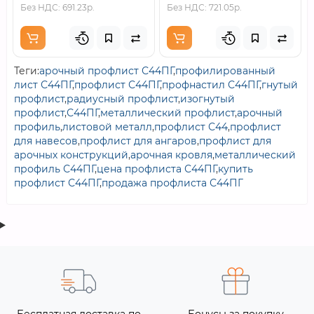
Без НДС: 691.23р.
Без НДС: 721.05р.
Теги:
арочный профлист С44ПГ
,
профилированный
лист С44ПГ
,
профлист С44ПГ
,
профнастил С44ПГ
,
гнутый
профлист
,
радиусный профлист
,
изогнутый
профлист
,
С44ПГ
,
металлический профлист
,
арочный
профиль
,
листовой металл
,
профлист С44
,
профлист
для навесов
,
профлист для ангаров
,
профлист для
арочных конструкций
,
арочная кровля
,
металлический
профиль С44ПГ
,
цена профлиста С44ПГ
,
купить
профлист С44ПГ
,
продажа профлиста С44ПГ