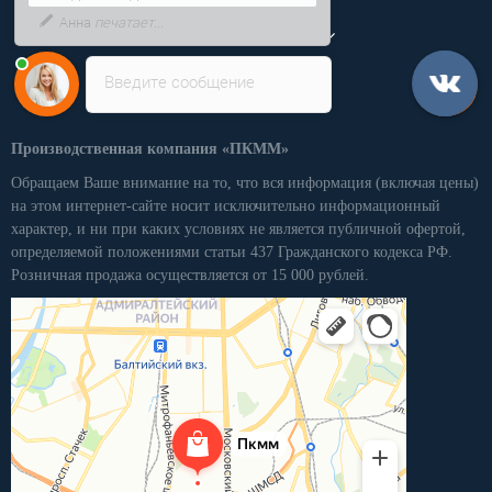
сегодня скидка 5%
Личный кабинет
Введите сообщение
Производственная компания «ПКММ»
Обращаем Ваше внимание на то, что вся информация (включая цены)
на этом интернет-сайте носит исключительно информационный
характер, и ни при каких условиях не является публичной офертой,
определяемой положениями статьи 437 Гражданского кодекса РФ.
Розничная продажа осуществляется от 15 000 рублей.