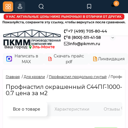
0
+7 (499) 705-80-44
8 (800)-511-41-58
info@pkmm.ru
Ваш город:
Эль-Монте
Написать в
Скачать прайс
Ликвидация
MAX
pdf
Главная
Для кровли
Профнастил продольно-гнутый
Профнаст
Профнастил окрашенный С44ПГ-1000-
0.7 цена за м2
0
Все о товаре
Характеристики
Отзывы