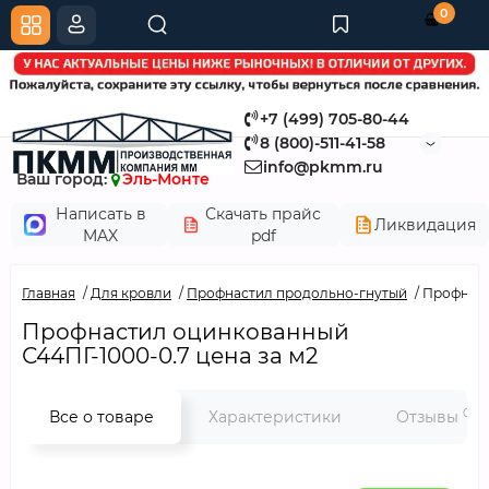
0
+7 (499) 705-80-44
8 (800)-511-41-58
info@pkmm.ru
Ваш город:
Эль-Монте
Написать в
Скачать прайс
Ликвидация
MAX
pdf
Главная
Для кровли
Профнастил продольно-гнутый
Профнаст
Профнастил оцинкованный
С44ПГ-1000-0.7 цена за м2
0
Все о товаре
Характеристики
Отзывы