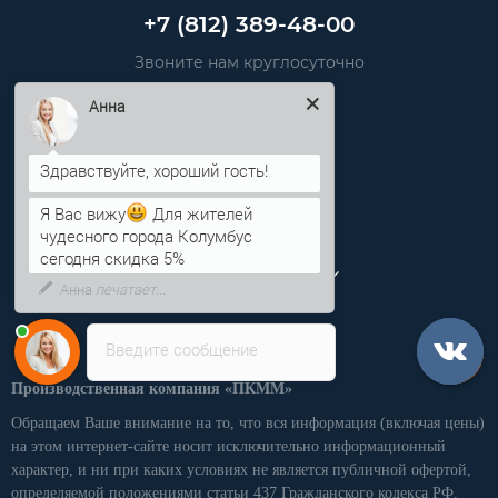
+7 (812) 389-48-00
Звоните нам круглосуточно
info@pkmm.ru
Анна
Информация
Категории
Я Вас вижу
Для жителей
чудесного города Колумбус
Личный кабинет
сегодня скидка 5%
Введите сообщение
Производственная компания «ПКММ»
Обращаем Ваше внимание на то, что вся информация (включая цены)
на этом интернет-сайте носит исключительно информационный
характер, и ни при каких условиях не является публичной офертой,
определяемой положениями статьи 437 Гражданского кодекса РФ.