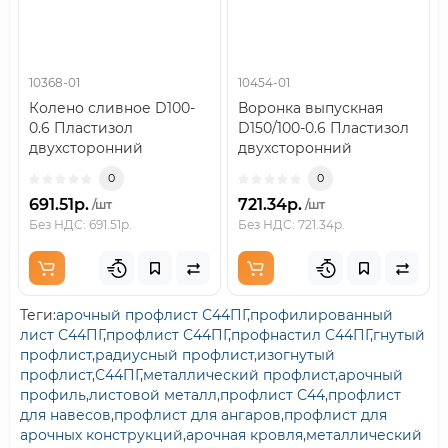
10368-01
10454-01
Колено сливное D100-
Воронка выпускная
0.6 Пластизол
D150/100-0.6 Пластизол
двухсторонний
двухсторонний
RAL9010..
RAL9010..
0
0
691.51р.
721.34р.
/шт
/шт
Без НДС: 691.51р.
Без НДС: 721.34р.
Теги:
арочный профлист С44ПГ
,
профилированный
лист С44ПГ
,
профлист С44ПГ
,
профнастил С44ПГ
,
гнутый
профлист
,
радиусный профлист
,
изогнутый
профлист
,
С44ПГ
,
металлический профлист
,
арочный
профиль
,
листовой металл
,
профлист С44
,
профлист
для навесов
,
профлист для ангаров
,
профлист для
арочных конструкций
,
арочная кровля
,
металлический