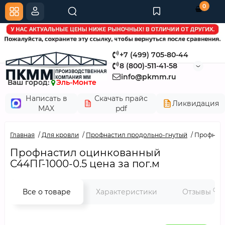
0
+7 (499) 705-80-44
8 (800)-511-41-58
info@pkmm.ru
Ваш город:
Эль-Монте
Написать в
Скачать прайс
Ликвидация
MAX
pdf
Главная
Для кровли
Профнастил продольно-гнутый
Профнаст
Профнастил оцинкованный
С44ПГ-1000-0.5 цена за пог.м
0
Все о товаре
Характеристики
Отзывы