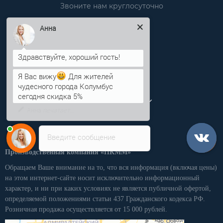
Звоните нам круглосуточно
info@pkmm.ru
Анна
Информация
Категории
Я Вас вижу
Для жителей
чудесного города Колумбус
Личный кабинет
сегодня скидка 5%
Введите сообщение
Производственная компания «ПКММ»
Обращаем Ваше внимание на то, что вся информация (включая цены)
на этом интернет-сайте носит исключительно информационный
характер, и ни при каких условиях не является публичной офертой,
определяемой положениями статьи 437 Гражданского кодекса РФ.
Розничная продажа осуществляется от 15 000 рублей.