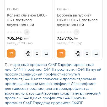
10368-01
10454-01
Колено сливное D100-
Воронка выпускная
0.6 Пластизол
D150/100-0.6 Пластизол
двухсторонний
двухсторонний
RAL9010..
RAL9010..
0
0
705.34р.
735.77р.
/шт
/шт
Без НДС: 705.34р.
Без НДС: 735.77р.
Теги:
арочный профлист С44ПГ
,
профилированный
лист С44ПГ
,
профлист С44ПГ
,
профнастил С44ПГ
,
гнутый
профлист
,
радиусный профлист
,
изогнутый
профлист
,
С44ПГ
,
металлический профлист
,
арочный
профиль
,
листовой металл
,
профлист С44
,
профлист
для навесов
,
профлист для ангаров
,
профлист для
арочных конструкций
,
арочная кровля
,
металлический
профиль С44ПГ
,
цена профлиста С44ПГ
,
купить
профлист С44ПГ
,
продажа профлиста С44ПГ