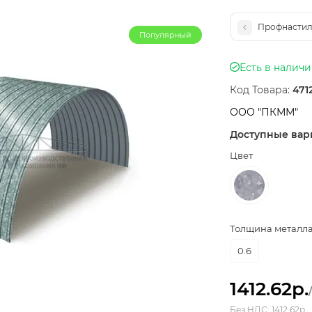
Профнастил 
Популярный
Есть в налич
Код Товара:
471
ООО "ПКММ"
Доступные вар
Цвет
Толщина металла,
0.6
1412.62р.
Без НДС: 1412.62р.