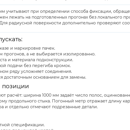
 мм учитывают при определении способа фиксации, обращ
ен лежать на подготовленных прогонах без локального пр
Для радиусной поверхности дополнительно проверяют соот
ускать:
казе и маркировке пачек.
м прогонов, а не выбирается изолированно.
ста и материала подконструкции.
ой подачи без перегиба кромок.
ном ряду усложняет соединения.
я достаточным основанием для замены.
и позиции
т расчёт: ширина 1000 мм задаёт число полос, оцинкован
му продольного стыка. Погонный метр отражает длину карт
а и отдельно отмечают подрезанные детали.
ктной спецификации.