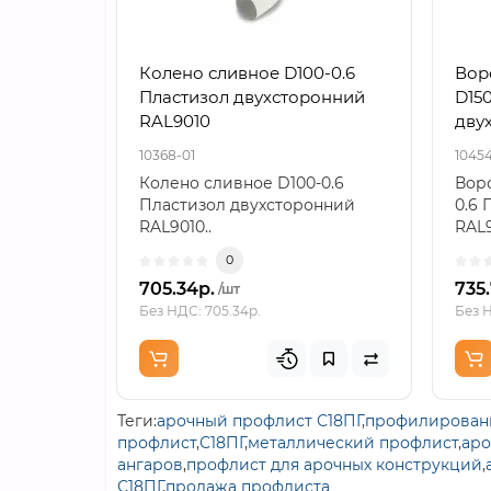
Колено сливное D100-0.6
Вор
Пластизол двухсторонний
D150
RAL9010
дву
10368-01
10454
Колено сливное D100-0.6
Воро
Пластизол двухсторонний
0.6 
RAL9010..
RAL9
0
705.34р.
735
/шт
Без НДС: 705.34р.
Без Н
Теги:
арочный профлист С18ПГ
,
профилированн
профлист
,
С18ПГ
,
металлический профлист
,
аро
ангаров
,
профлист для арочных конструкций
,
С18ПГ
,
продажа профлиста