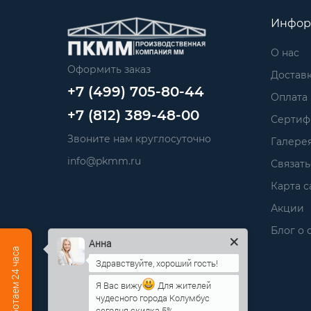
Инфор
О нас
Оформить заказ
Достав
+7 (499) 705-80-44
Оплата
+7 (812) 389-48-00
Сертиф
Звоните нам круглосуточно
Галере
info@pkmm.ru
Связать
Карта с
Акции
Блог о 
Анна
Мы работаем 24 часа
Я Вас вижу
Для жителей
Производственная компания «ПКММ»
чудесного города Колумбус
сегодня скидка 5%