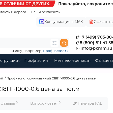
такты и адреса
Наши реквизиты
Консультация в MAX
Скачать п
+7 (499) 705-80
8 (800)-511-41-5
info@pkmm.ru
Я ищу, например,
Профнастил С8
нструкции
Профнастил
Металлочерепица
Фальцева
ый
Профнастил оцинкованный С18ПГ-1000-0.6 цена за пог.м
ПГ-1000-0.6 цена за пог.м
0
0
Отзывы
Вопрос - ответ
Палитра RAL