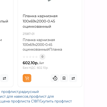
Планка карнизная
Планка
елый
100х69х2000-0.45
250х122
оцинкованный
21587-01
22353-01
м
Планка карнизная
Планка 
100х69х2000-0.45
250х122х
оцинкованныйПланка
БЦПланк
карнизная формата
нижняя 2
0
100х69х2000 с толщиной м..
БЦ..
602.10р.
975.70р
/шт
Без НДС: 602.10р.
Без НДС: 9
й профлист
,
радиусный
ист для навесов
,
профлист для
8
,
цена профлиста С18ПГ
,
купить профлист