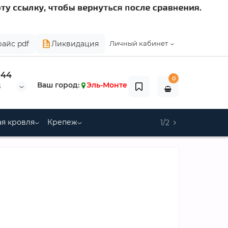
райс pdf
Ликвидация
Личный кабинет
-44
0
Ваш город:
Эль-Монте
8
я кровля
Крепеж
1/2