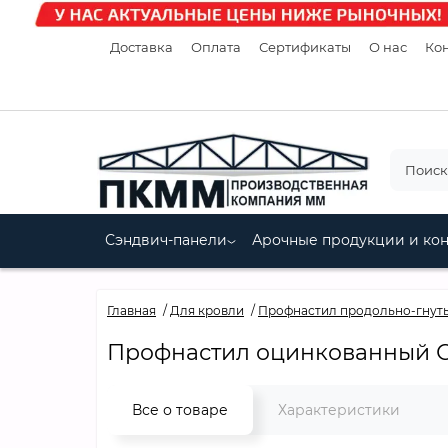
Доставка
Оплата
Сертификаты
О нас
Кон
Сэндвич-панели
Арочные продукции и ко
Главная
Для кровли
Профнастил продольно-гнут
Профнастил оцинкованный С1
Все о товаре
Характеристики