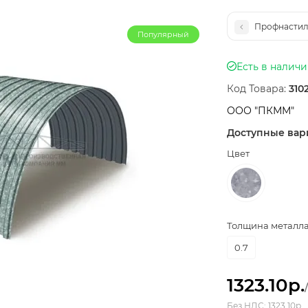
Профнастил 
Популярный
Есть в налич
Код Товара:
3102
ООО "ПКММ"
Доступные вар
Цвет
Толщина металла,
0.7
1323.10р.
Без НДС: 1323.10р.