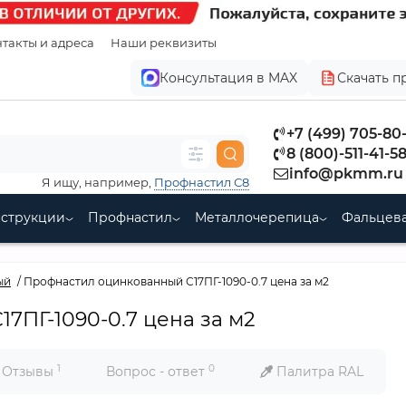
такты и адреса
Наши реквизиты
Консультация в MAX
Скачать п
+7 (499) 705-80
8 (800)-511-41-5
info@pkmm.ru
Я ищу, например,
Профнастил С8
нструкции
Профнастил
Металлочерепица
Фальцева
ый
Профнастил оцинкованный С17ПГ-1090-0.7 цена за м2
7ПГ-1090-0.7 цена за м2
1
0
Отзывы
Вопрос - ответ
Палитра RAL