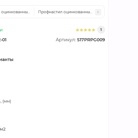
оцинкованный С17ПГ-1090-0.65 цена за м2
Профнастил оцинкованный С17ПГ-1090-0.75 цена за
ии
1
-01
Артикул:
S17PRPG009
ианты
 (мм)
/м2