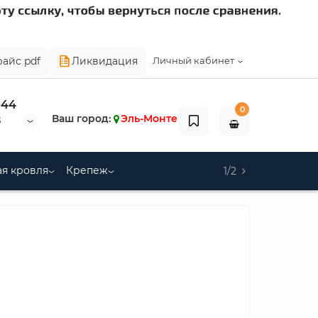
райс pdf
Ликвидация
Личный кабинет
-44
0
Ваш город:
Эль-Монте
8
я кровля
Крепеж
1/2