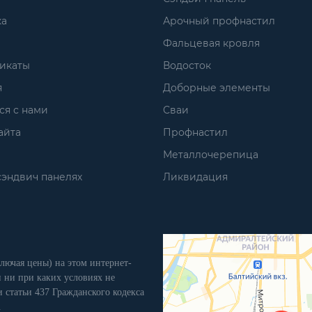
ка
Арочный профнастил
Фальцевая кровля
икаты
Водосток
я
Доборные элементы
ся с нами
Сваи
айта
Профнастил
Металлочерепица
сэндвич панелях
Ликвидация
лючая цены) на этом интернет-
 ни при каких условиях не
 статьи 437 Гражданского кодекса
.