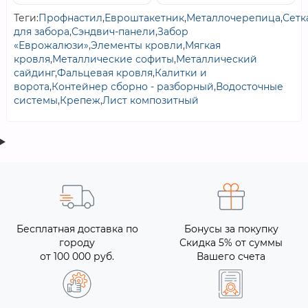
Теги:
Профнастил
,
Евроштакетник
,
Металлочерепица
,
Сетк
для забора
,
Сэндвич-панели
,
Забор
«Еврожалюзи»
,
Элементы кровли
,
Мягкая
кровля
,
Металлические софиты
,
Металлический
сайдинг
,
Фальцевая кровля
,
Калитки и
ворота
,
Контейнер сборно - разборный
,
Водосточные
системы
,
Крепеж
,
Лист композитный
Бесплатная доставка по
Бонусы за покупку
городу
Скидка 5% от суммы
от 100 000 руб.
Вашего счета