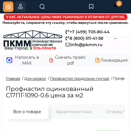
0
+7 (499) 705-80-44
8 (800)-511-41-58
info@pkmm.ru
Ваш город:
Эль-Монте
Написать в
Скачать прайс
Ликвидация
MAX
pdf
Главная
Для кровли
Профнастил продольно-гнутый
Профнаст
Профнастил оцинкованный
С17ПГ-1090-0.6 цена за м2
0
Все о товаре
Характеристики
Отзывы