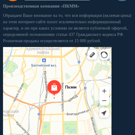
Производственная компания «ПКММ»
Обращаем Ваше внимание на то, что вся информация (включая цены)
на этом интернет-сайте носит исключительно информационный
характер, и ни при каких условиях не является публичной офертой,
определяемой положениями статьи 437 Гражданского кодекса РФ.
Розничная продажа осуществляется от 15 000 рублей.