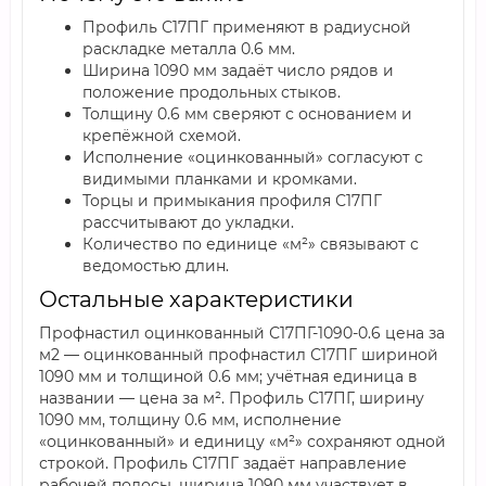
Профиль С17ПГ применяют в радиусной
раскладке металла 0.6 мм.
Ширина 1090 мм задаёт число рядов и
положение продольных стыков.
Толщину 0.6 мм сверяют с основанием и
крепёжной схемой.
Исполнение «оцинкованный» согласуют с
видимыми планками и кромками.
Торцы и примыкания профиля С17ПГ
рассчитывают до укладки.
Количество по единице «м²» связывают с
ведомостью длин.
Остальные характеристики
Профнастил оцинкованный С17ПГ-1090-0.6 цена за
м2 — оцинкованный профнастил С17ПГ шириной
1090 мм и толщиной 0.6 мм; учётная единица в
названии — цена за м². Профиль С17ПГ, ширину
1090 мм, толщину 0.6 мм, исполнение
«оцинкованный» и единицу «м²» сохраняют одной
строкой. Профиль С17ПГ задаёт направление
рабочей полосы, ширина 1090 мм участвует в