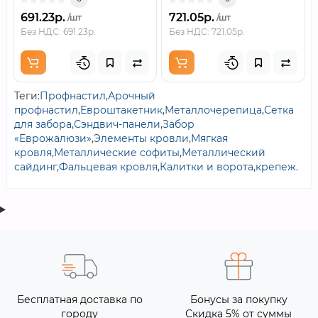
691.23р.
721.05р.
/шт
/шт
Без НДС: 691.23р.
Без НДС: 721.05р.
Теги:
Профнастил
,
Арочный
профнастил
,
Евроштакетник
,
Металлочерепица
,
Сетка
для забора
,
Сэндвич-панели
,
Забор
«Еврожалюзи»
,
Элементы кровли
,
Мягкая
кровля
,
Металлические софиты
,
Металлический
сайдинг
,
Фальцевая кровля
,
Калитки и ворота
,
крепеж.
Бесплатная доставка по
Бонусы за покупку
городу
Скидка 5% от суммы