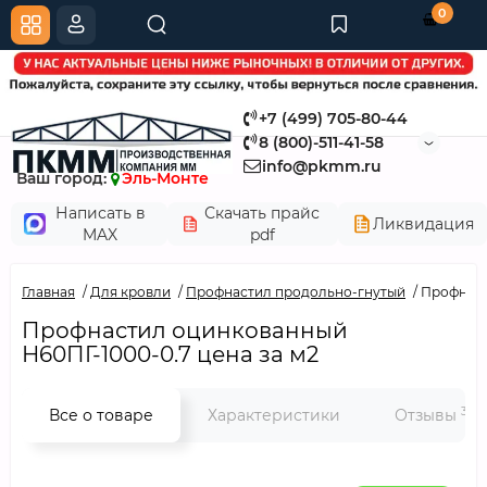
0
+7 (499) 705-80-44
8 (800)-511-41-58
info@pkmm.ru
Ваш город:
Эль-Монте
Написать в
Скачать прайс
Ликвидация
MAX
pdf
Главная
Для кровли
Профнастил продольно-гнутый
Профнаст
Профнастил оцинкованный
Н60ПГ-1000-0.7 цена за м2
3
Все о товаре
Характеристики
Отзывы