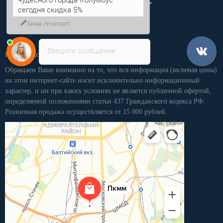
Личный кабинет
сегодня скидка 5%
Анна
печатает...
Введите сообщение
Производственная компания «ПКММ»
Обращаем Ваше внимание на то, что вся информация (включая цены)
на этом интернет-сайте носит исключительно информационный
характер, и ни при каких условиях не является публичной офертой,
определяемой положениями статьи 437 Гражданского кодекса РФ.
Розничная продажа осуществляется от 15 000 рублей.