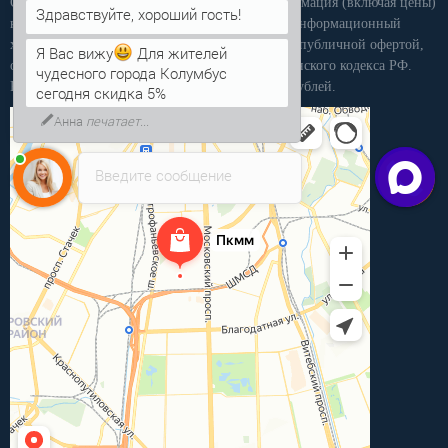
Обращаем Ваше внимание на то, что вся информация (включая цены)
на этом интернет-сайте носит исключительно информационный
характер, и ни при каких условиях не является публичной офертой,
Я Вас вижу
Для жителей
определяемой положениями статьи 437 Гражданского кодекса РФ.
чудесного города Колумбус
Розничная продажа осуществляется от 15 000 рублей.
сегодня скидка 5%
Анна
печатает...
Введите сообщение