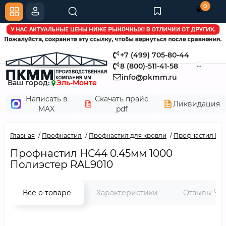
0
+7 (499) 705-80-44
8 (800)-511-41-58
info@pkmm.ru
Ваш город:
Эль-Монте
Написать в
Скачать прайс
Ликвидация
MAX
pdf
Главная
Профнастил
Профнастил для кровли
Профнастил НС4
Профнастил НС44 0.45мм 1000
Полиэстер RAL9010
0
Все о товаре
Характеристики
Отзывы