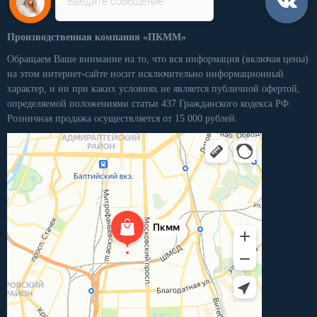
Введите сообщение
Производственная компания «ПКММ»
Обращаем Ваше внимание на то, что вся информация (включая цены)
на этом интернет-сайте носит исключительно информационный
характер, и ни при каких условиях не является публичной офертой,
определяемой положениями статьи 437 Гражданского кодекса РФ.
Розничная продажа осуществляется от 15 000 рублей.