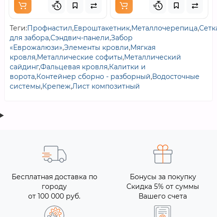
Теги:
Профнастил
,
Евроштакетник
,
Металлочерепица
,
Сетк
для забора
,
Сэндвич-панели
,
Забор
«Еврожалюзи»
,
Элементы кровли
,
Мягкая
кровля
,
Металлические софиты
,
Металлический
сайдинг
,
Фальцевая кровля
,
Калитки и
ворота
,
Контейнер сборно - разборный
,
Водосточные
системы
,
Крепеж
,
Лист композитный
Бесплатная доставка по
Бонусы за покупку
городу
Скидка 5% от суммы
от 100 000 руб.
Вашего счета