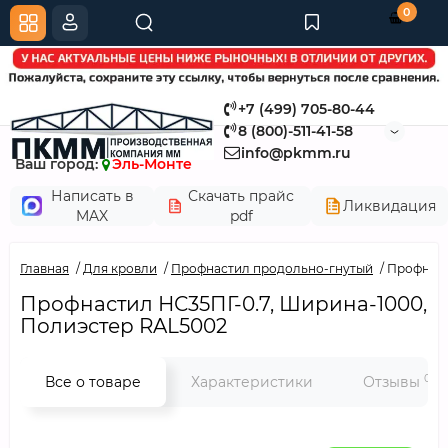
0
+7 (499) 705-80-44
8 (800)-511-41-58
info@pkmm.ru
Ваш город:
Эль-Монте
Написать в
Скачать прайс
Ликвидация
MAX
pdf
Главная
Для кровли
Профнастил продольно-гнутый
Профнаст
Профнастил НС35ПГ-0.7, Ширина-1000,
Полиэстер RAL5002
0
Все о товаре
Характеристики
Отзывы