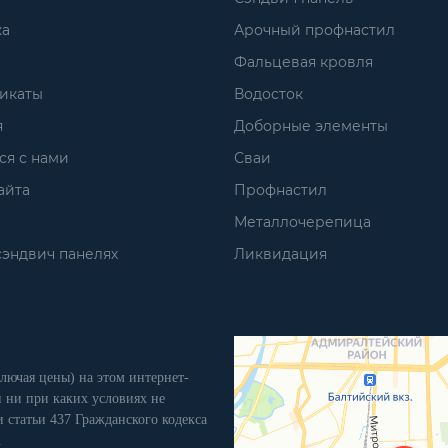
ка
Арочный профнастил
Фальцевая кровля
икаты
Водосток
я
Доборные элементы
ся с нами
Сваи
айта
Профнастил
Металлочерепица
сэндвич панелях
Ликвидация
лючая цены) на этом интернет-
 ни при каких условиях не
 статьи 437 Гражданского кодекса
.