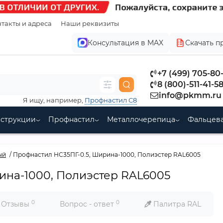
такты и адреса
Наши реквизиты
Консультация в MAX
Скачать п
+7 (499) 705-80
8 (800)-511-41-5
info@pkmm.ru
Я ищу, например,
Профнастил С8
нструкции
Профнастил
Металлочерепица
Фальцева
ый
Профнастил НС35ПГ-0.5, Ширина-1000, Полиэстер RAL6005
ина-1000, Полиэстер RAL6005
0
0
Отзывы
Вопрос - ответ
Палитра RAL