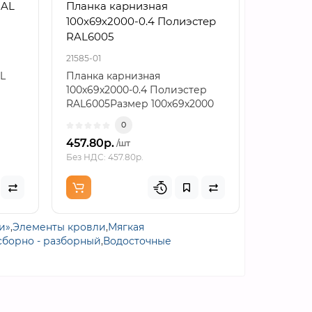
RAL
Планка карнизная
Планка
100х69х2000-0.4 Полиэстер
верхняя
RAL6005
Полиэст
21585-01
21982-01
L
Планка карнизная
Планка 
100х69х2000-0.4 Полиэстер
140х90х2
RAL6005Размер 100х69х2000
RAL6005
как расчетная основаПланк..
монтажн
0
457.80р.
766.86р
/шт
Без НДС: 457.80р.
Без НДС: 7
и»
,
Элементы кровли
,
Мягкая
сборно - разборный
,
Водосточные