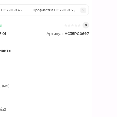
 НС35ПГ-0.45, Ширина-1000, Полиэстер RAL6005
Профнастил НС35ПГ-0.65, Ширина-1000, Полиэсте
ии
0
7-01
Артикул:
HC35PG0697
ианты
 (мм)
/м2