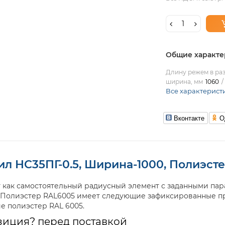
Общие характе
Длину режем в раз
ширина, мм
1060
Все характерист
Вконтакте
О
л НС35ПГ-0.5, Ширина-1000, Полиэст
как самостоятельный радиусный элемент с заданными пар
, Полиэстер RAL6005 имеет следующие зафиксированные п
ие полиэстер RAL 6005.
зиция? перед поставкой