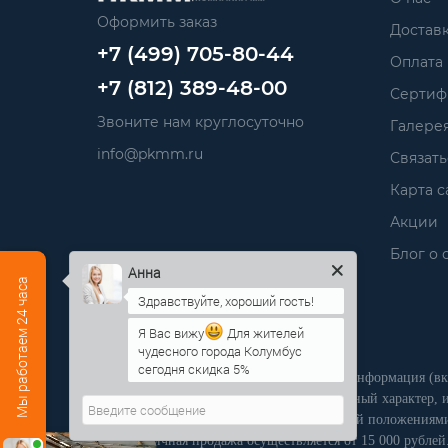
Оформить заказ
Достав
+7 (499) 705-80-44
Оплата
+7 (812) 389-48-00
Сертиф
Звоните нам круглосуточно
Галере
info@pkmm.ru
Связать
Карта с
Акции
Блог о 
Анна
Мы работаем 24 часа
Я Вас вижу
Для жителей
Производственная компания «ПКММ»
чудесного города Колумбус
сегодня скидка 5%
Обращаем Ваше внимание на то, что вся информация (вк
сайте носит исключительно информационный характер, и
является публичной офертой, определяемой положениями
РФ. Розничная продажа осуществляется от 15 000 рублей