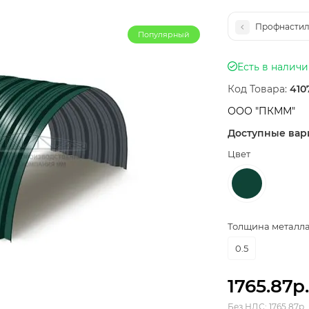
Профнастил
Популярный
Есть в налич
Код Товара:
410
ООО "ПКММ"
Доступные вар
Цвет
Толщина металла,
0.5
1765.87р.
Без НДС: 1765.87р.