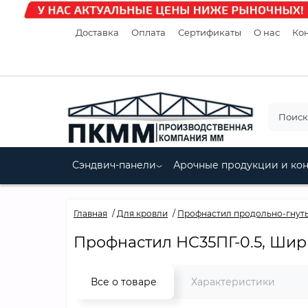
Доставка
Оплата
Сертификаты
О нас
Кон
Сэндвич-панели
Арочные продукции и ко
Главная
Для кровли
Профнастил продольно-гнут
Профнастил НС35ПГ-0.5, Шир
Все о товаре
Характеристики