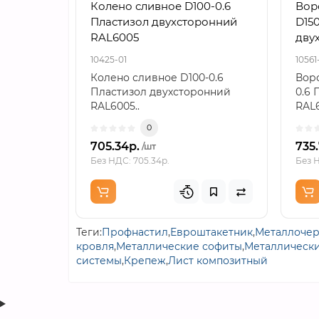
Колено сливное D100-0.6
Вор
Пластизол двухсторонний
D150
RAL6005
дву
10425-01
10561
Колено сливное D100-0.6
Воро
Пластизол двухсторонний
0.6 
RAL6005..
RAL6
0
705.34р.
735
/шт
Без НДС: 705.34р.
Без Н
Теги:
Профнастил
,
Евроштакетник
,
Металлоче
кровля
,
Металлические софиты
,
Металлически
системы
,
Крепеж
,
Лист композитный