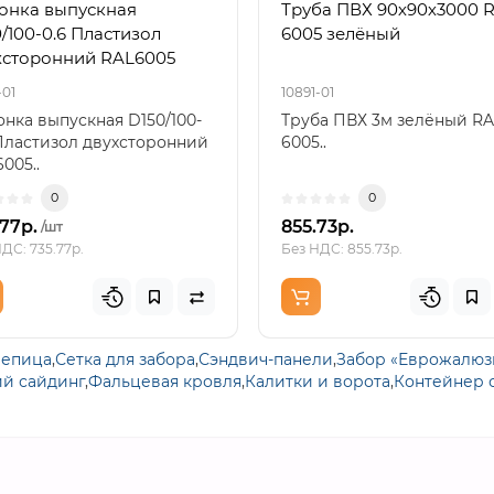
онка выпускная
Труба ПВХ 90х90х3000 
/100-0.6 Пластизол
6005 зелёный
хсторонний RAL6005
-01
10891-01
нка выпускная D150/100-
Труба ПВХ 3м зелёный RA
Пластизол двухсторонний
6005..
005..
0
0
.77р.
855.73р.
/шт
ДС: 735.77р.
Без НДС: 855.73р.
репица
,
Сетка для забора
,
Сэндвич-панели
,
Забор «Еврожалюз
й сайдинг
,
Фальцевая кровля
,
Калитки и ворота
,
Контейнер 