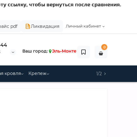
райс pdf
Ликвидация
Личный кабинет
-44
0
Ваш город:
Эль-Монте
8
я кровля
Крепеж
1/2