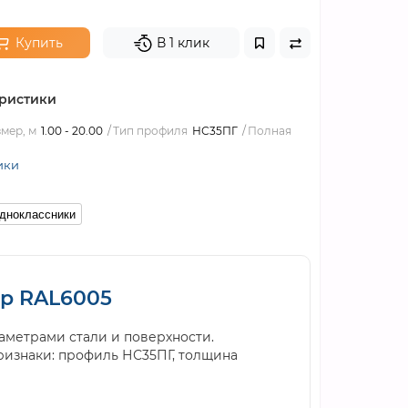
Купить
В 1 клик
ристики
мер, м
1.00 - 20.00
Тип профиля
НС35ПГ
Полная
ики
дноклассники
ер RAL6005
аметрами стали и поверхности.
ризнаки: профиль НС35ПГ, толщина