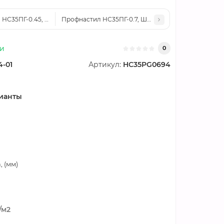
 НС35ПГ-0.45, Ширина-1000, Полиэстер RAL6002
Профнастил НС35ПГ-0.7, Ширина-1000, Полиэстер
ии
0
4-01
Артикул:
HC35PG0694
ианты
 (мм)
/м2