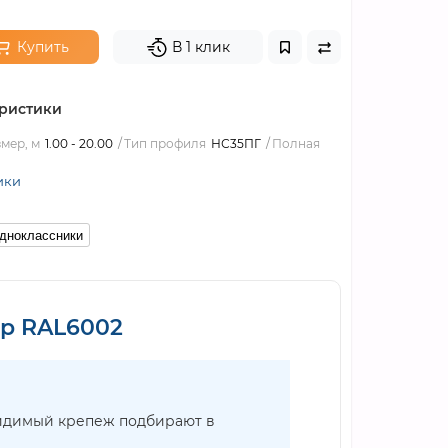
Купить
В 1 клик
ристики
мер, м
1.00 - 20.00
Тип профиля
НС35ПГ
Полная
ики
дноклассники
ер RAL6002
видимый крепеж подбирают в