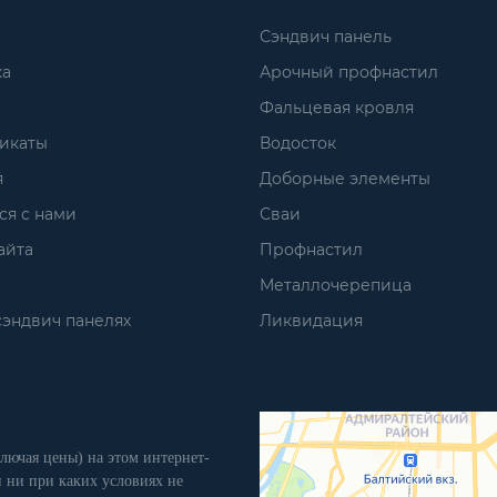
Сэндвич панель
ка
Арочный профнастил
Фальцевая кровля
икаты
Водосток
я
Доборные элементы
ся с нами
Сваи
айта
Профнастил
Металлочерепица
сэндвич панелях
Ликвидация
лючая цены) на этом интернет-
 ни при каких условиях не