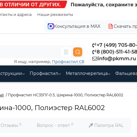
такты и адреса
Наши реквизиты
Консультация в MAX
Скачать п
+7 (499) 705-80
8 (800)-511-41-5
info@pkmm.ru
Я ищу, например,
Профнастил С8
нструкции
Профнастил
Металлочерепица
Фальцева
ый
Профнастил НС35ПГ-0.5, Ширина-1000, Полиэстер RAL6002
ина-1000, Полиэстер RAL6002
0
0
Отзывы
Вопрос - ответ
Палитра RAL