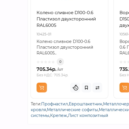
Колено сливное D100-0.6
Вор
Пластизол двухсторонний
D150
RAL6005
дву
10425-01
10561
Колено сливное D100-0.6
Воро
Пластизол двухсторонний
0.6 
RAL6005..
RAL6
0
705.34р.
735
/шт
Без НДС: 705.34р.
Без Н
Теги:
Профнастил
,
Евроштакетник
,
Металлоче
кровля
,
Металлические софиты
,
Металлически
системы
,
Крепеж
,
Лист композитный