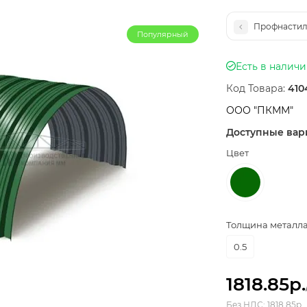
Профнастил
Популярный
Есть в налич
Код Товара:
410
ООО "ПКММ"
Доступные вар
Цвет
Толщина металла,
0.5
1818.85р.
Без НДС: 1818.85р.