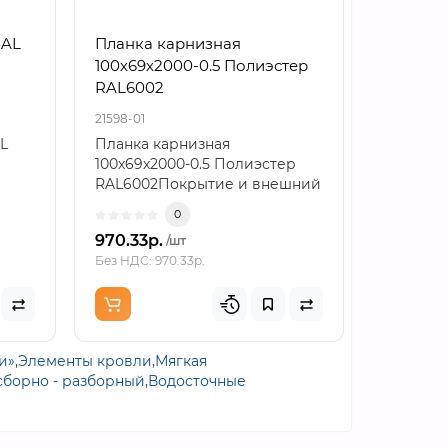
RAL
Планка карнизная
Планка
100х69х2000-0.5 Полиэстер
верхняя
RAL6002
Полиэст
21598-01
22074-01
L
Планка карнизная
Планка 
100х69х2000-0.5 Полиэстер
250х147х
RAL6002Покрытие и внешний
RAL6002
вид карнизаПокрытие поли..
предназ
0
пере..
970.33р.
1336.70
/шт
Без НДС: 970.33р.
Без НДС: 1
и»
,
Элементы кровли
,
Мягкая
сборно - разборный
,
Водосточные