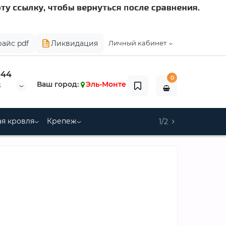
райс pdf
Ликвидация
Личный кабинет
-44
0
Ваш город:
Эль-Монте
8
я кровля
Крепеж
1/2