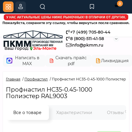
0
+7 (499) 705-80-44
8 (800)-511-41-58
info@pkmm.ru
Ваш город:
Эль-Монте
Написать в
Скачать прайс
Ликвидация
MAX
pdf
Главная
Профнастил
Профнастил НС35-0.45-1000 Полиэстер R
Профнастил НС35-0.45-1000
Полиэстер RAL9003
0
Все о товаре
Характеристики
Отзывы