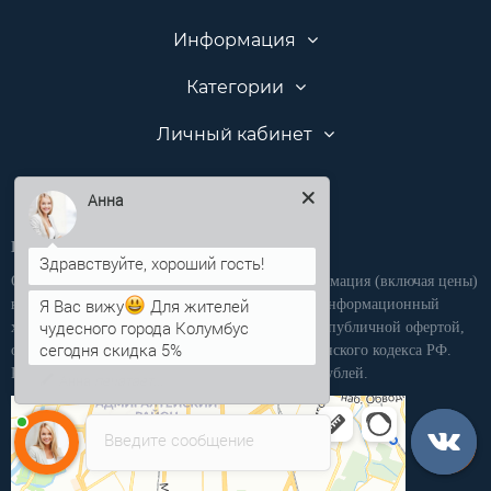
Информация
Категории
Личный кабинет
Анна
Производственная компания «ПКММ»
Обращаем Ваше внимание на то, что вся информация (включая цены)
на этом интернет-сайте носит исключительно информационный
Я Вас вижу
Для жителей
характер, и ни при каких условиях не является публичной офертой,
чудесного города Колумбус
определяемой положениями статьи 437 Гражданского кодекса РФ.
сегодня скидка 5%
Розничная продажа осуществляется от 15 000 рублей.
Введите сообщение