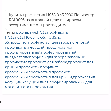
Купить профнастил НС35-0.45-1000 Полиэстер
RAL9003 по выгодной цене в широком
ассортименте от производителя.
Теги:
профнастил
,
НС35
,
профнастил
НС35
,
нс35
,
НС-35
,
нс-35
,
НС 35
,
нс
35
,
профлист
,
профнастил для забора
,
стеновой
профнастил
,
несущий профлист
,
лист
профилированный
,
профилированный
лист
,
металлопрофиль для забора
,
заборный
профнастил
,
профлист для забора
,
профлист для
крыши
,
профлисты
,
профлист
кровельный
,
профнастил
,
профлист
кровельный
,
профнастил для крыши
,
профнастил
несущий
,
несущий лист профилированный
,
для
монолитного перекрытия