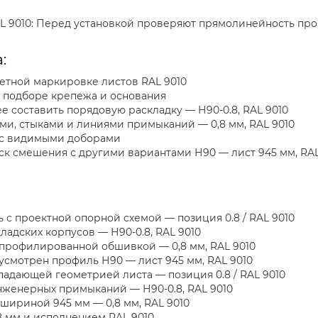
L 9010: Перед установкой проверяют прямолинейность про
:
етной маркировке листов RAL 9010
 в подборе крепежа и основания
е составить порядовую раскладку — Н90-0.8, RAL 9010
ами, стыками и линиями примыканий — 0,8 мм, RAL 9010
ь с видимыми доборами
к смешения с другими вариантами Н90 — лист 945 мм, RAL
 с проектной опорной схемой — позиция 0.8 / RAL 9010
ладских корпусов — Н90-0.8, RAL 9010
 профилированной обшивкой — 0,8 мм, RAL 9010
усмотрен профиль Н90 — лист 945 мм, RAL 9010
падающей геометрией листа — позиция 0.8 / RAL 9010
инженерных примыканий — Н90-0.8, RAL 9010
шириной 945 мм — 0,8 мм, RAL 9010
8 мм и исполнением RAL 9010