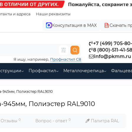
такты и адреса
Наши реквизиты
Консультация в MAX
Скачать п
+7 (499) 705-80
8 (800)-511-41-5
info@pkmm.ru
Я ищу, например,
Профнастил С8
нструкции
Профнастил
Металлочерепица
Фальцева
а-945мм, Полиэстер RAL9010
-945мм, Полиэстер RAL9010
0
0
Отзывы
Вопрос - ответ
Палитра RAL