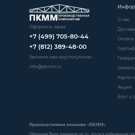
Инфор
О нас
Оформить заказ
Достав
+7 (499) 705-80-44
Оплата
+7 (812) 389-48-00
Сертиф
Звоните нам круглосуточно
Галере
info@pkmm.ru
Связать
Карта с
Акции
Блог о 
Производственная компания «ПКММ»
Обращаем Ваше внимание на то, что вся информация (вк