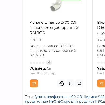
Колено сливное D100-0.6
Вор
Пластизол двухсторонний
D150
RAL9010
дву
10368-01
10454
Колено сливное D100-0.6
Воро
Пластизол двухсторонний
0.6 
RAL9010..
RAL9
0
705.34р.
735
/шт
Без НДС: 705.34р.
Без Н
Теги:
Купить профнастил Н90-0.8
,
Ширина-945
профнастила Н90
,
н90 кровля
,
профлист Н90
,