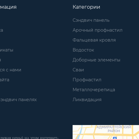
мация
Категории
Сэндвич панель
ка
Арочный профнастил
Фальцевая кровля
икаты
Водосток
я
Доборные элементы
ся с нами
Сваи
айта
Профнастил
Металлочерепица
сэндвич панелях
Ликвидация
лючая цены) на этом интернет-