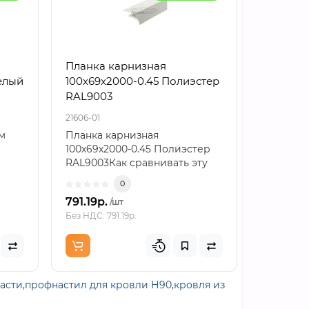
Планка карнизная
Планка
елый
100х69х2000-0.45 Полиэстер
верхняя
RAL9003
Полиэст
21606-01
21988-01
м
Планка карнизная
Планка 
100х69х2000-0.45 Полиэстер
140х90х2
RAL9003Как сравнивать эту
RAL9003
позициюПланка карнизная ..
доборно
0
элемент
791.19р.
766.86р
/шт
Без НДС: 791.19р.
Без НДС: 7
ласти
,
профнастил для кровли Н90
,
кровля из