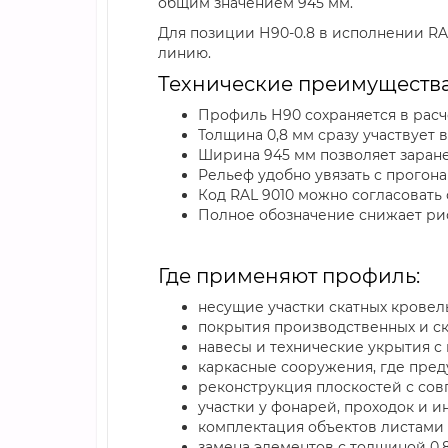
общим значением 945 мм.
Для позиции Н90-0.8 в исполнении RA
линию.
Технические преимущества
Профиль Н90 сохраняется в расч
Толщина 0,8 мм сразу участвует
Ширина 945 мм позволяет заране
Рельеф удобно увязать с прогон
Код RAL 9010 можно согласоват
Полное обозначение снижает рис
Где применяют профиль:
несущие участки скатных кровель
покрытия производственных и ск
навесы и технические укрытия с
каркасные сооружения, где пред
реконструкция плоскостей с сов
участки у фонарей, проходок и 
комплектация объектов листами 
замена элементов с толщиной 0,