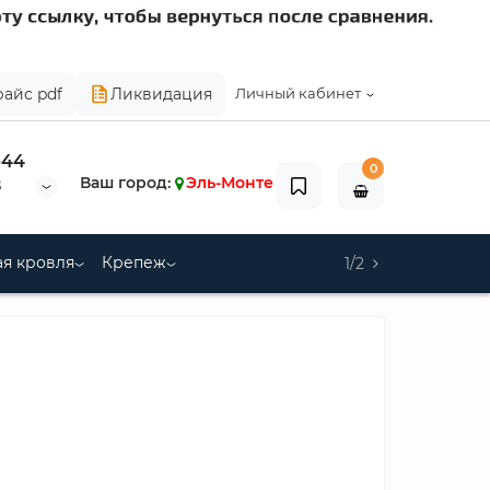
райс pdf
Ликвидация
Личный кабинет
-44
0
Ваш город:
Эль-Монте
8
я кровля
Крепеж
1/2