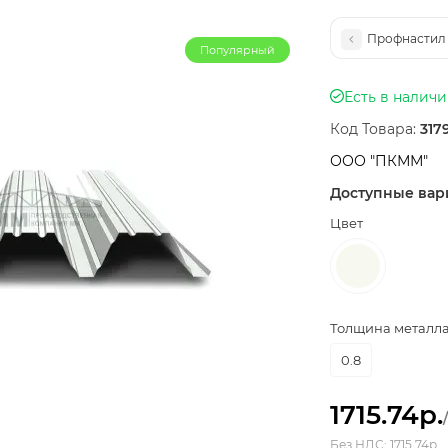
Профнастил 
Популярный
Есть в налич
Код Товара:
317
ООО "ПКММ"
Доступные вар
Цвет
Толщина металла,
0.8
1715.74р.
Без НДС: 1715.74р.