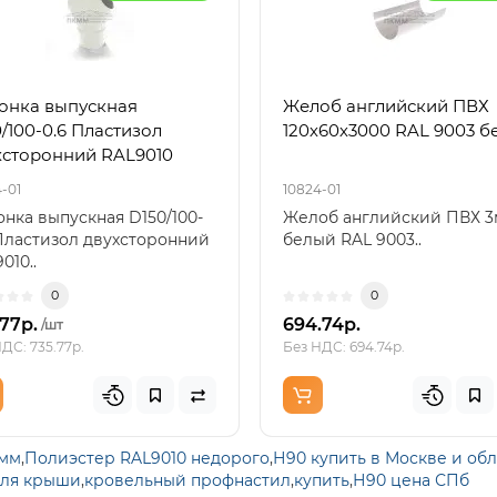
онка выпускная
Желоб английский ПВХ
/100-0.6 Пластизол
120х60х3000 RAL 9003 б
хсторонний RAL9010
-01
10824-01
нка выпускная D150/100-
Желоб английский ПВХ 3
Пластизол двухсторонний
белый RAL 9003..
010..
0
0
.77р.
694.74р.
/шт
ДС: 735.77р.
Без НДС: 694.74р.
мм
,
Полиэстер RAL9010 недорого
,
Н90 купить в Москве и об
для крыши
,
кровельный профнастил
,
купить
,
Н90 цена СПб