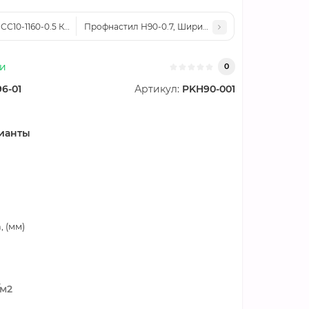
СС10-1160-0.5 Кварцевый сланец ECOSTEEL
Профнастил Н90-0.7, Ширина-945мм, Полиэстер R
ии
0
96-01
Артикул:
PKH90-001
ианты
 (мм)
/м2