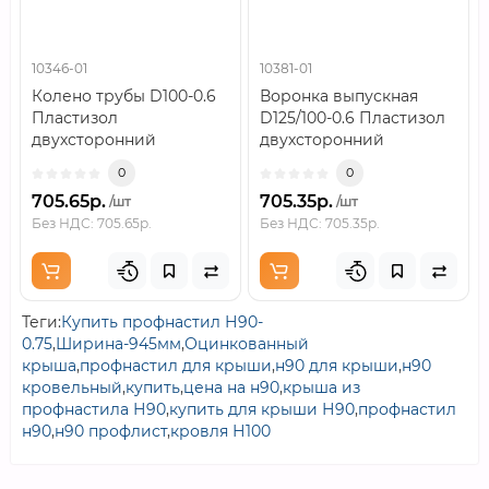
10346-01
10381-01
Колено трубы D100-0.6
Воронка выпускная
Пластизол
D125/100-0.6 Пластизол
двухсторонний
двухсторонний
RAL9010..
RAL9010..
0
0
705.65р.
705.35р.
/шт
/шт
Без НДС: 705.65р.
Без НДС: 705.35р.
Теги:
Купить профнастил Н90-
0.75
,
Ширина-945мм
,
Оцинкованный
крыша
,
профнастил для крыши
,
н90 для крыши
,
н90
кровельный
,
купить
,
цена на н90
,
крыша из
профнастила Н90
,
купить для крыши Н90
,
профнастил
н90
,
н90 профлист
,
кровля Н100