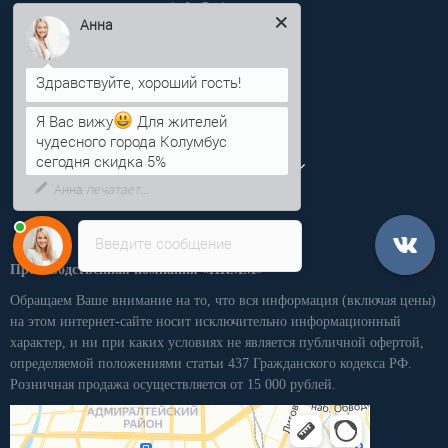
info@pkmm.ru
Анна
Информация
Категории
Я Вас вижу
Для жителей
чудесного города Колумбус
Личный кабинет
сегодня скидка 5%
Введите сообщение
Производственная компания «ПКММ»
Обращаем Ваше внимание на то, что вся информация (включая цены)
на этом интернет-сайте носит исключительно информационный
характер, и ни при каких условиях не является публичной офертой,
определяемой положениями статьи 437 Гражданского кодекса РФ.
Розничная продажа осуществляется от 15 000 рублей.