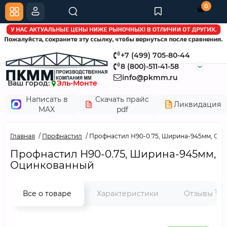
0
+7 (499) 705-80-44
8 (800)-511-41-58
info@pkmm.ru
Ваш город:
Эль-Монте
Написать в
Скачать прайс
Ликвидация
MAX
pdf
Главная
Профнастил
Профнастил Н90-0.75, Ширина-945мм, Оц
Профнастил Н90-0.75, Ширина-945мм,
Оцинкованный
1
Все о товаре
Характеристики
Отзывы