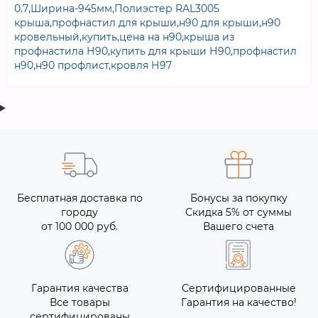
0.7
,
Ширина-945мм
,
Полиэстер RAL3005
крыша
,
профнастил для крыши
,
н90 для крыши
,
н90
кровельный
,
купить
,
цена на н90
,
крыша из
профнастила Н90
,
купить для крыши Н90
,
профнастил
н90
,
н90 профлист
,
кровля Н97
Бесплатная доставка по
Бонусы за покупку
городу
Скидка 5% от суммы
от 100 000 руб.
Вашего счета
Гарантия качества
Сертифицированные
Все товары
Гарантия на качество!
сертифицированы