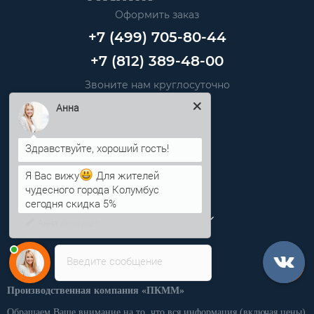
Оформить заказ
+7 (499) 705-80-44
+7 (812) 389-48-00
Звоните нам круглосуточно
info@pkmm.ru
Анна
Информация
Я Вас вижу
Для жителей
Категории
чудесного города Колумбус
сегодня скидка 5%
Личный кабинет
Введите сообщение
Производственная компания «ПКММ»
Обращаем Ваше внимание на то, что вся информация (включая цены)