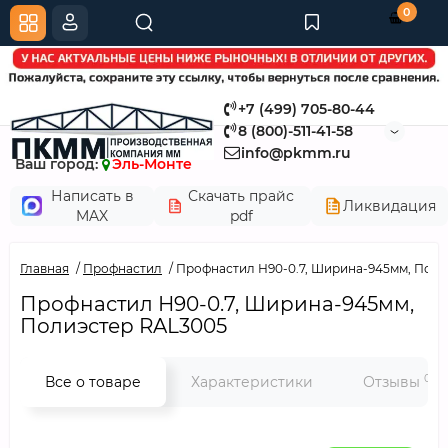
0
+7 (499) 705-80-44
8 (800)-511-41-58
info@pkmm.ru
Ваш город:
Эль-Монте
Написать в
Скачать прайс
Ликвидация
MAX
pdf
Главная
Профнастил
Профнастил Н90-0.7, Ширина-945мм, Поли
Профнастил Н90-0.7, Ширина-945мм,
Полиэстер RAL3005
0
Все о товаре
Характеристики
Отзывы