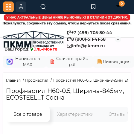
0
+7 (499) 705-80-44
8 (800)-511-41-58
info@pkmm.ru
Ваш город:
Эль-Монте
Написать в
Скачать прайс
Ликвидация
MAX
pdf
Главная
Профнастил
Профнастил Н60-0.5, Ширина-845мм, ECO
Профнастил Н60-0.5, Ширина-845мм,
ECOSTEEL_T Сосна
0
Все о товаре
Характеристики
Отзывы