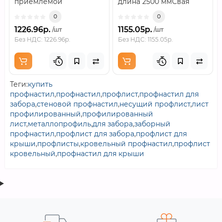
приемлемой
длина 2500 ммСвая
цене.Винтовая свая —
комбинированная
0
0
свая, состоящая из..
Ø57×3,5 мм / 6..
1226.96р.
1155.05р.
/шт
/шт
Без НДС: 1226.96р.
Без НДС: 1155.05р.
Теги:
купить
профнастил
,
профнастил
,
профлист
,
профнастил для
забора
,
стеновой профнастил
,
несущий профлист
,
лист
профилированный
,
профилированный
лист
,
металлопрофиль
,
для забора
,
заборный
профнастил
,
профлист для забора
,
профлист для
крыши
,
профлисты
,
кровельный профнастил
,
профлист
кровельный
,
профнастил для крыши