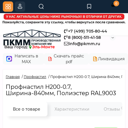
0
+7 (499) 705-80-44
8 (800)-511-41-58
info@pkmm.ru
Ваш город:
Эль-Монте
Написать в
Скачать прайс
Ликвидация
MAX
pdf
Главная
Профнастил
Профнастил Н200-0.7, Ширина-840мм, По
Профнастил Н200-0.7,
Ширина-840мм, Полиэстер RAL9003
0
Все о товаре
Характеристики
Отзывы