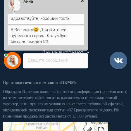
Анна
info@pkmm.ru
Информация
Я Вас вижу
Для жителей
чудесного города Колумбус
Категории
сегодня скидка 5%
Личный кабинет
Введите сообщение
Производственная компания «ПКММ»
Обращаем Ваше внимание на то, что вся информация (включая цены)
на этом интернет-сайте носит исключительно информационный
характер, и ни при каких условиях не является публичной офертой,
определяемой положениями статьи 437 Гражданского кодекса РФ.
Розничная продажа осуществляется от 15 000 рублей.