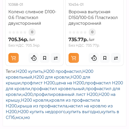
10368-01
10454-01
Колено сливное D100-
Воронка выпускная
0.6 Пластизол
D150/100-0.6 Пластизол
двухсторонний
двухсторонний
RAL9010..
RAL9010..
0
0
705.34р.
735.77р.
/шт
/шт
Без НДС: 705.34р.
Без НДС: 735.77р.
Теги:
Н200 купить
,
Н200 профнастил
,
Н200
кровельный
,
Н200 для кровли
,
Н200 для
крыши
,
профлист Н200
,
цена на Н200
,
профнастил Н200
для кровли
,
профнастил кровельный
,
профнастил для
кровли
,
н200
,
профилированный лист Н200
,
Н200 на
крышу
,
Н200 кровля
,
кровля из профнастила
Н200
,
крыша из профнастила
,
настил на кровлю из
Н200
,
Н200 купить недорого
,
купить выгодно
,
купить в
СПб
,
мск
,
мо