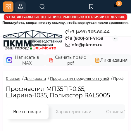
0
+7 (499) 705-80-44
8 (800)-511-41-58
info@pkmm.ru
Ваш город:
Эль-Монте
Написать в
Скачать прайс
Ликвидация
MAX
pdf
Главная
Для кровли
Профнастил продольно-гнутый
Профнаст
Профнастил МП35ПГ-0.65,
Ширина-1035, Полиэстер RAL5005
4
Все о товаре
Характеристики
Отзывы