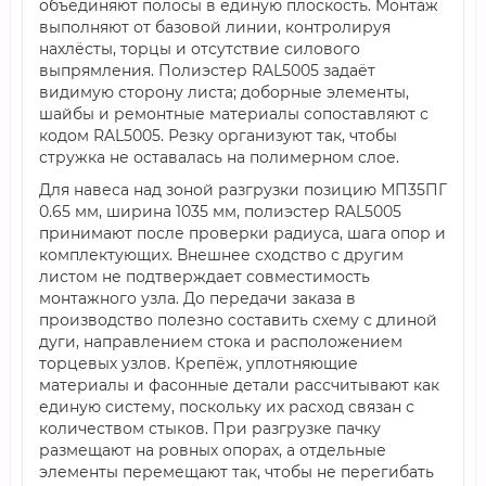
объединяют полосы в единую плоскость. Монтаж
выполняют от базовой линии, контролируя
нахлёсты, торцы и отсутствие силового
выпрямления. Полиэстер RAL5005 задаёт
видимую сторону листа; доборные элементы,
шайбы и ремонтные материалы сопоставляют с
кодом RAL5005. Резку организуют так, чтобы
стружка не оставалась на полимерном слое.
Для навеса над зоной разгрузки позицию МП35ПГ
0.65 мм, ширина 1035 мм, полиэстер RAL5005
принимают после проверки радиуса, шага опор и
комплектующих. Внешнее сходство с другим
листом не подтверждает совместимость
монтажного узла. До передачи заказа в
производство полезно составить схему с длиной
дуги, направлением стока и расположением
торцевых узлов. Крепёж, уплотняющие
материалы и фасонные детали рассчитывают как
единую систему, поскольку их расход связан с
количеством стыков. При разгрузке пачку
размещают на ровных опорах, а отдельные
элементы перемещают так, чтобы не перегибать