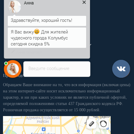
Анна
Информация
Категории
Я Вас вижу
Для жителей
чудесного города Колумбус
Личный кабинет
сегодня скидка 5%
Введите сообщение
Производственная компания «ПКММ»
Обращаем Ваше внимание на то, что вся информация (включая цены)
на этом интернет-сайте носит исключительно информационный
характер, и ни при каких условиях не является публичной офертой,
определяемой положениями статьи 437 Гражданского кодекса РФ.
Розничная продажа осуществляется от 15 000 рублей.