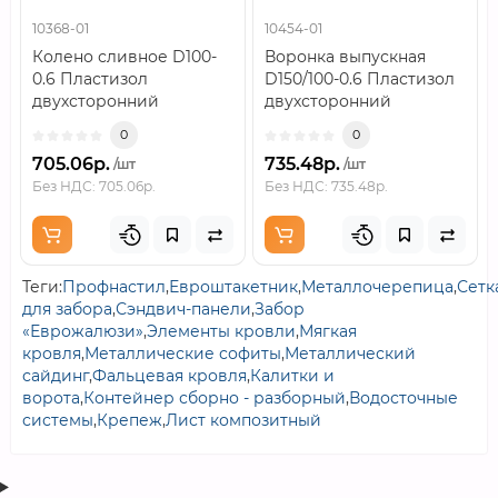
10368-01
10454-01
Колено сливное D100-
Воронка выпускная
0.6 Пластизол
D150/100-0.6 Пластизол
двухсторонний
двухсторонний
RAL9010..
RAL9010..
0
0
705.06р.
735.48р.
/шт
/шт
Без НДС: 705.06р.
Без НДС: 735.48р.
Теги:
Профнастил
,
Евроштакетник
,
Металлочерепица
,
Сетк
для забора
,
Сэндвич-панели
,
Забор
«Еврожалюзи»
,
Элементы кровли
,
Мягкая
кровля
,
Металлические софиты
,
Металлический
сайдинг
,
Фальцевая кровля
,
Калитки и
ворота
,
Контейнер сборно - разборный
,
Водосточные
системы
,
Крепеж
,
Лист композитный