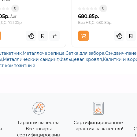
0
0
05р.
680.85р.
/шт
ДС: 721.05р.
Без НДС: 680.85р.
такетник
,
Металлочерепица
,
Сетка для забора
,
Сэндвич-пан
ы
,
Металлический сайдинг
,
Фальцевая кровля
,
Калитки и вор
ст композитный
Гарантия качества
Сертифицированные
ы
Все товары
Гарантия на качество!
С
сертифицированы