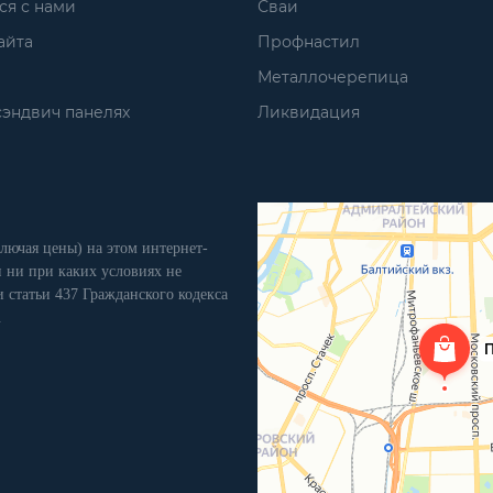
ся с нами
Сваи
айта
Профнастил
Металлочерепица
сэндвич панелях
Ликвидация
лючая цены) на этом интернет-
 ни при каких условиях не
 статьи 437 Гражданского кодекса
.