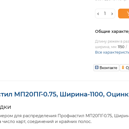
Общие характе
Длину режем в раз
ширина, мм
1150
Все характерист
Вконтакте
О
тил МП20ПГ-0.75, Ширина-1100, Оцин
адки
мером для распределения Профнастил МП20ПГ-0.75, Ширина
 число карт, соединений и крайних полос.