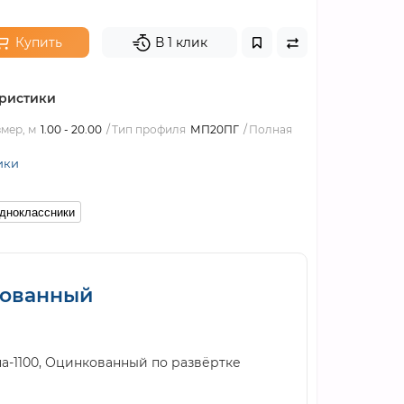
Купить
В 1 клик
ристики
мер, м
1.00 - 20.00
Тип профиля
МП20ПГ
Полная
ики
дноклассники
кованный
-1100, Оцинкованный по развёртке