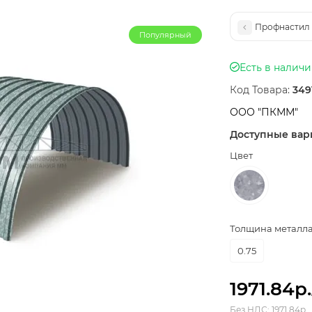
Профнастил 
Популярный
Есть в налич
Код Товара:
349
ООО "ПКММ"
Доступные вар
Цвет
Толщина металла,
0.75
1971.84р.
Без НДС: 1971.84р.