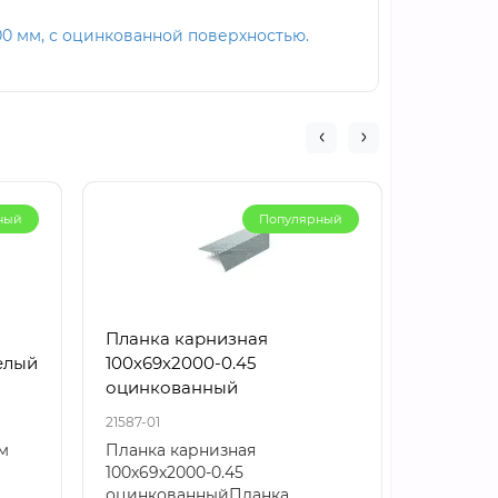
0 мм, с оцинкованной поверхностью.
ный
Популярный
Планка карнизная
Планка
елый
100х69х2000-0.45
250х122
оцинкованный
21587-01
22353-01
м
Планка карнизная
Планка 
100х69х2000-0.45
250х122х
оцинкованныйПланка
БЦПланк