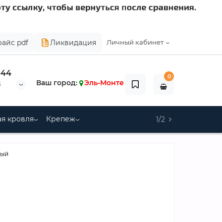
райс pdf
Ликвидация
Личный кабинет
-44
0
Ваш город:
Эль-Монте
8
я кровля
Крепеж
1/2
ный