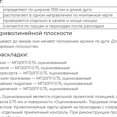
:
определяют по ширине 1100 мм и длине дуги
располагают в одном направлении по монтажной карте
проверяется отдельно в начале и конце секции
считаются по торцам и переходам после раскладки
криволинейной плоскости
ывают до заказа: они меняют положение кромок по дуге. 
 прямым плоскостям.
аскладки:
вки — МП20ПГ-0.75, оцинкованный
ъекте — МП20ПГ-0.75, оцинкованный
ересорта — МП20ПГ-0.75, оцинкованный
ским признакам — МП20ПГ-0.75, оцинкованный
райние подрезки — МП20ПГ-0.75, оцинкованный
единений — МП20ПГ-0.75, оцинкованный
, Оцинкованный является отдельной проектной позицией, 
алла 0.75 мм и поверхность «Оцинкованный». Торцевые пл
астков. Криволинейные карты хранят на прокладках с сох
в отдельный приёмочный контроль. При реконструкции пр