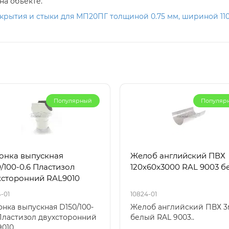
на объекте.
рытия и стыки для МП20ПГ толщиной 0.75 мм, шириной 110
Популярный
Популяр
онка выпускная
Желоб английский ПВХ
/100-0.6 Пластизол
120х60х3000 RAL 9003 б
хсторонний RAL9010
-01
10824-01
нка выпускная D150/100-
Желоб английский ПВХ 3
Пластизол двухсторонний
белый RAL 9003..
010..