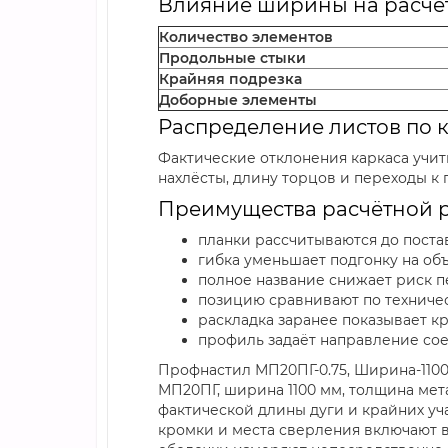
Влияние ширины на расчёт
Количество элементов
Продольные стыки
Крайняя подрезка
Доборные элементы
Распределение листов по 
Фактические отклонения каркаса учит
нахлёсты, длину торцов и переходы к
Преимущества расчётной р
планки рассчитываются до поста
гибка уменьшает подгонку на об
полное название снижает риск п
позицию сравнивают по техниче
раскладка заранее показывает к
профиль задаёт направление со
Профнастил МП20ПГ-0.75, Ширина-1100
МП20ПГ, ширина 1100 мм, толщина мет
фактической длины дуги и крайних уч
кромки и места сверления включают 