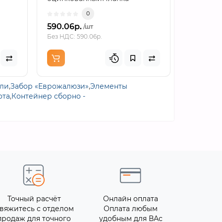
карнизная формата
нижняя 2
0
100х69х2000 с толщиной м..
БЦ..
590.06р.
956.18р.
/шт
Без НДС: 590.06р.
Без НДС: 9
ели
,
Забор «Еврожалюзи»
,
Элементы
ота
,
Контейнер сборно -
Точный расчёт
Онлайн оплата
вяжитесь с отделом
Оплата любым
продаж для точного
удобным для ВАс