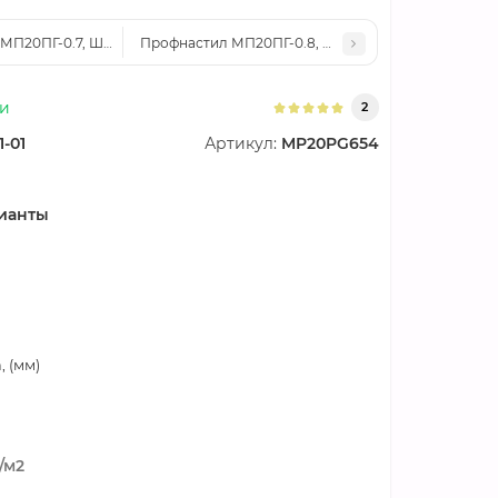
МП20ПГ-0.7, Ширина-1100, Оцинкованный
Профнастил МП20ПГ-0.8, Ширина-1100, Оцинкова
ии
2
1-01
Артикул:
MP20PG654
ианты
 (мм)
/м2