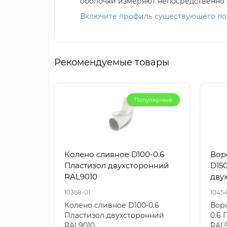
оболочки измеряют непосредственно 
Включите профиль существующего пок
Рекомендуемые товары
Популярный
Колено сливное D100-0.6
Вор
Пластизол двухсторонний
D150
RAL9010
дву
10368-01
10454
Колено сливное D100-0.6
Воро
Пластизол двухсторонний
0.6 
RAL9010..
RAL9