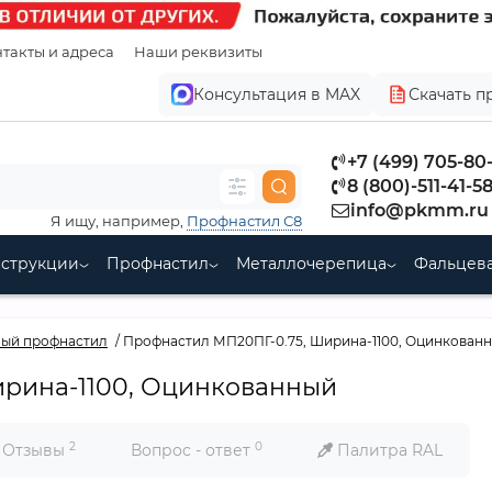
такты и адреса
Наши реквизиты
Консультация в MAX
Скачать п
+7 (499) 705-80
8 (800)-511-41-5
info@pkmm.ru
Я ищу, например,
Профнастил С8
нструкции
Профнастил
Металлочерепица
Фальцева
ый профнастил
Профнастил МП20ПГ-0.75, Ширина-1100, Оцинкован
ирина-1100, Оцинкованный
2
0
Отзывы
Вопрос - ответ
Палитра RAL