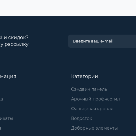
й и скидок?
у рассылку
мация
Категории
Сэндвич панель
ка
Арочный профнастил
Фальцевая кровля
икаты
Водосток
я
Доборные элементы