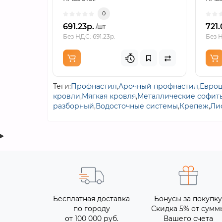
0
691.23р.
721.
/шт
Без НДС: 691.23р.
Без Н
Теги:
Профнастил
,
Арочный профнастил
,
Еврош
кровли
,
Мягкая кровля
,
Металлические софит
разборный
,
Водосточные системы
,
Крепеж
,
Ли
Бесплатная доставка
Бонусы за покупку
по городу
Скидка 5% от сумм
от 100 000 руб.
Вашего счета