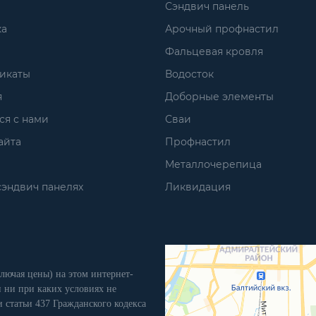
Сэндвич панель
ка
Арочный профнастил
Фальцевая кровля
икаты
Водосток
я
Доборные элементы
ся с нами
Сваи
айта
Профнастил
Металлочерепица
сэндвич панелях
Ликвидация
лючая цены) на этом интернет-
 ни при каких условиях не
 статьи 437 Гражданского кодекса