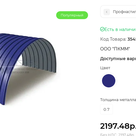
Профнастил
Популярный
Есть в налич
Код Товара:
354
ООО "ПКММ"
Доступные вар
Цвет
Толщина металла,
0.7
2197.48р
Без НДС: 2197.48р.