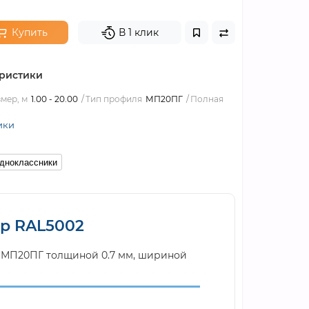
Купить
В 1 клик
ристики
мер, м
1.00 - 20.00
Тип профиля
МП20ПГ
Полная
ики
дноклассники
ер RAL5002
я МП20ПГ толщиной 0.7 мм, шириной