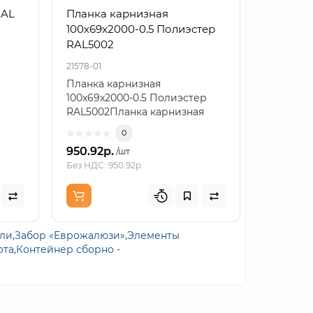
RAL
Планка карнизная
Планка
100х69х2000-0.5 Полиэстер
верхняя
RAL5002
Полиэст
21578-01
21980-01
Планка карнизная
Планка 
100х69х2000-0.5 Полиэстер
140х90х2
RAL5002Планка карнизная
RAL5002
формата 100х69х2000 с
установк
0
толщин..
950.92р.
780.20р
/шт
Без НДС: 950.92р.
Без НДС: 
ели
,
Забор «Еврожалюзи»
,
Элементы
ота
,
Контейнер сборно -