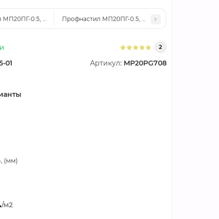
 МП20ПГ-0.5, Ширина-1100, Полиэстер RAL5002
Профнастил МП20ПГ-0.5, Ширина-1100, Полиэстер
ии
2
5-01
Артикул:
MP20PG708
ианты
 (мм)
.
/м2