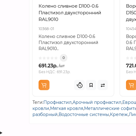
Колено сливное D100-0.6
Вор
Пластизол двухсторонний
D150
RAL9010
дву
10368-01
10454
Колено сливное D100-0.6
Воро
Пластизол двухсторонний
0.6 
RAL9010..
RAL9
0
691.23р.
721.
/шт
Без НДС: 691.23р.
Без Н
Теги:
Профнастил
,
Арочный профнастил
,
Еврош
кровли
,
Мягкая кровля
,
Металлические софит
разборный
,
Водосточные системы
,
Крепеж
,
Ли