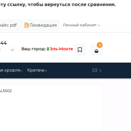
райс pdf
Ликвидация
Личный кабинет
-44
0
Ваш город:
Эль-Монте
8
я кровля
Крепеж
1/2
AL5002