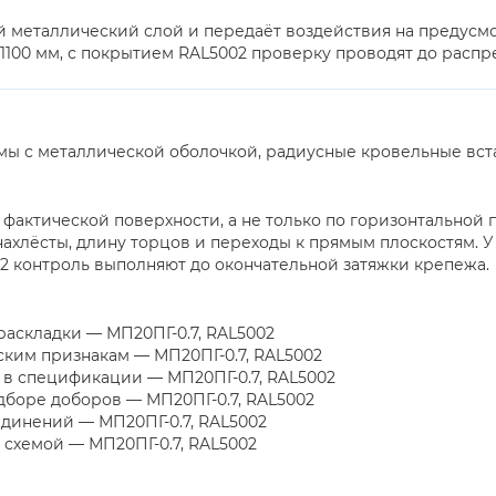
й металлический слой и передаёт воздействия на предусм
100 мм, с покрытием RAL5002 проверку проводят до распр
мы с металлической оболочкой, радиусные кровельные вст
фактической поверхности, а не только по горизонтальной
хлёсты, длину торцов и переходы к прямым плоскостям. У
2 контроль выполняют до окончательной затяжки крепежа.
раскладки — МП20ПГ-0.7, RAL5002
ким признакам — МП20ПГ-0.7, RAL5002
 в спецификации — МП20ПГ-0.7, RAL5002
дборе доборов — МП20ПГ-0.7, RAL5002
динений — МП20ПГ-0.7, RAL5002
 схемой — МП20ПГ-0.7, RAL5002