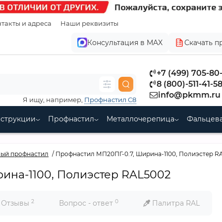
такты и адреса
Наши реквизиты
Консультация в MAX
Скачать п
+7 (499) 705-80
8 (800)-511-41-5
info@pkmm.ru
Я ищу, например,
Профнастил С8
нструкции
Профнастил
Металлочерепица
Фальцева
ый профнастил
Профнастил МП20ПГ-0.7, Ширина-1100, Полиэстер R
ина-1100, Полиэстер RAL5002
2
0
Отзывы
Вопрос - ответ
Палитра RAL