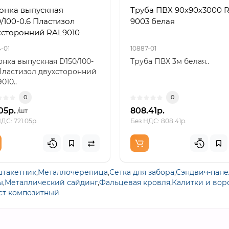
онка выпускная
Труба ПВХ 90х90х3000 
/100-0.6 Пластизол
9003 белая
хсторонний RAL9010
-01
10887-01
нка выпускная D150/100-
Труба ПВХ 3м белая..
Пластизол двухсторонний
010..
0
0
05р.
808.41р.
/шт
ДС: 721.05р.
Без НДС: 808.41р.
такетник
,
Металлочерепица
,
Сетка для забора
,
Сэндвич-пан
ы
,
Металлический сайдинг
,
Фальцевая кровля
,
Калитки и вор
ст композитный