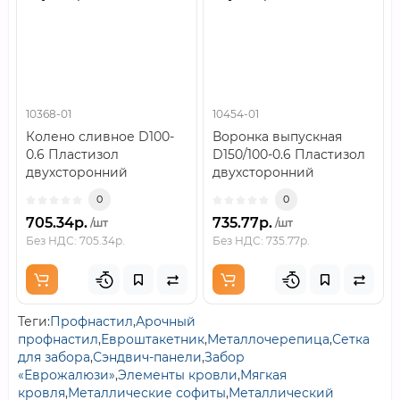
10368-01
10454-01
Колено сливное D100-
Воронка выпускная
0.6 Пластизол
D150/100-0.6 Пластизол
двухсторонний
двухсторонний
RAL9010..
RAL9010..
0
0
705.34р.
735.77р.
/шт
/шт
Без НДС: 705.34р.
Без НДС: 735.77р.
Теги:
Профнастил
,
Арочный
профнастил
,
Евроштакетник
,
Металлочерепица
,
Сетка
для забора
,
Сэндвич-панели
,
Забор
«Еврожалюзи»
,
Элементы кровли
,
Мягкая
кровля
,
Металлические софиты
,
Металлический