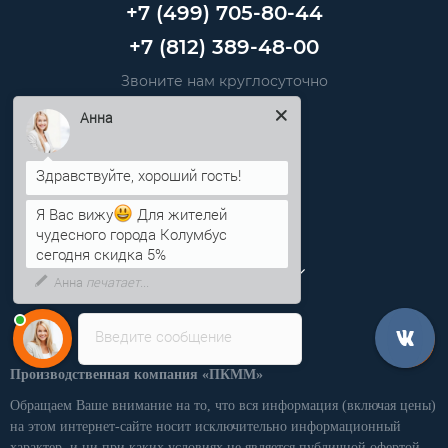
+7 (499) 705-80-44
+7 (812) 389-48-00
Звоните нам круглосуточно
info@pkmm.ru
Анна
Информация
Категории
Я Вас вижу
Для жителей
чудесного города Колумбус
Личный кабинет
сегодня скидка 5%
Введите сообщение
Производственная компания «ПКММ»
Обращаем Ваше внимание на то, что вся информация (включая цены)
на этом интернет-сайте носит исключительно информационный
характер, и ни при каких условиях не является публичной офертой,