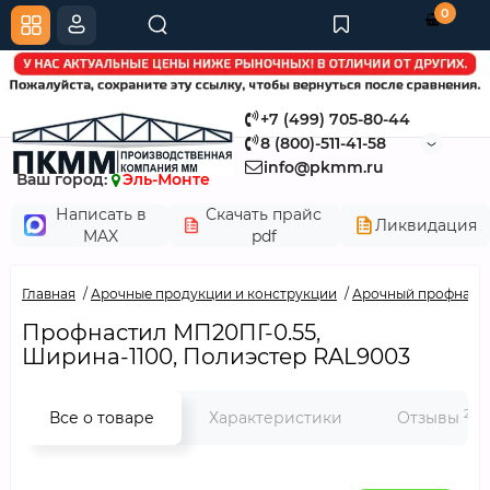
0
+7 (499) 705-80-44
8 (800)-511-41-58
info@pkmm.ru
Ваш город:
Эль-Монте
Написать в
Скачать прайс
Ликвидация
MAX
pdf
Главная
Арочные продукции и конструкции
Арочный профнаст
Профнастил МП20ПГ-0.55,
Ширина-1100, Полиэстер RAL9003
2
Все о товаре
Характеристики
Отзывы