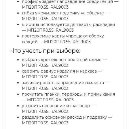
профиль задаёт направление соединений —
МП20ПГ-0.55, RAL9003
гибка уменьшает подгонку на объекте —
МП20ПГ-0.55, RAL9003
ширина используется для карты раскладки
— МП20ПГ-0.55, RAL9003
повторяемые карты упрощают сборку
секций — МП20ПГ-0.55, RAL9003
Что учесть при выборе:
выбрать крепёж по проектной схеме —
МП20ПГ-0.55, RAL9003
сверить радиус изделия и каркаса —
МП20ПГ-0.55, RAL9003
зафиксировать направление нахлёста —
МП20ПГ-0.55, RAL9003
посчитать планки, переходы и примыкания
— МП20ПГ-0.55, RAL9003
уточнить основание и шаг опор —
МП20ПГ-0.55, RAL9003
разделить основной расход и подрезку —
МП20ПГ-0.55, RAL9003