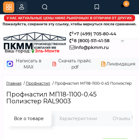
0
+7 (499) 705-80-44
8 (800)-511-41-58
info@pkmm.ru
Ваш город:
Эль-Монте
Написать в
Скачать прайс
Ликвидация
MAX
pdf
Главная
Профнастил
Профнастил МП18-1100-0.45 Полиэстер RA
Профнастил МП18-1100-0.45
Полиэстер RAL9003
0
Все о товаре
Характеристики
Отзывы