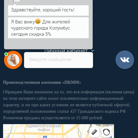
info@pkmm.ru
Информация
Я Вас вижу
Для жителей
чудесного города Колумбус
Категории
сегодня скидка 5%
Личный кабинет
Введите сообщение
Производственная компания «ПКММ»
Обращаем Ваше внимание на то, что вся информация (включая цены)
на этом интернет-сайте носит исключительно информационный
характер, и ни при каких условиях не является публичной офертой,
определяемой положениями статьи 437 Гражданского кодекса РФ.
Розничная продажа осуществляется от 15 000 рублей.