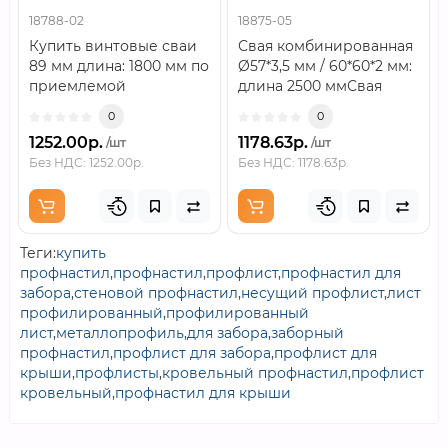
18788-02
18875-05
Купить винтовые сваи
Свая комбинированная
89 мм длина: 1800 мм по
Ø57*3,5 мм / 60*60*2 мм:
приемлемой
длина 2500 ммСвая
цене.Винтовая свая —
комбинированная
0
0
свая, состоящая из..
Ø57×3,5 мм / 6..
1252.00р.
1178.63р.
/шт
/шт
Без НДС: 1252.00р.
Без НДС: 1178.63р.
Теги:
купить
профнастил
,
профнастил
,
профлист
,
профнастил для
забора
,
стеновой профнастил
,
несущий профлист
,
лист
профилированный
,
профилированный
лист
,
металлопрофиль
,
для забора
,
заборный
профнастил
,
профлист для забора
,
профлист для
крыши
,
профлисты
,
кровельный профнастил
,
профлист
кровельный
,
профнастил для крыши