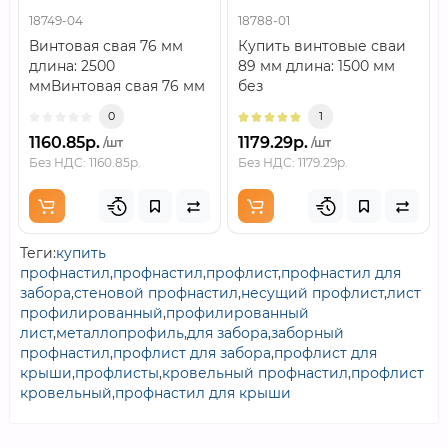
18749-04
18788-01
Винтовая свая 76 мм
Купить винтовые сваи
длина: 2500
89 мм длина: 1500 мм
ммВинтовая свая 76 мм
без
длина: 2500 мм —
посредников.Винтовая
0
1
стальная опора для
свая представляет
1160.85р.
1179.29р.
/шт
/шт
фундамента..
собой полую мет..
Без НДС: 1160.85р.
Без НДС: 1179.29р.
Теги:
купить
профнастил
,
профнастил
,
профлист
,
профнастил для
забора
,
стеновой профнастил
,
несущий профлист
,
лист
профилированный
,
профилированный
лист
,
металлопрофиль
,
для забора
,
заборный
профнастил
,
профлист для забора
,
профлист для
крыши
,
профлисты
,
кровельный профнастил
,
профлист
кровельный
,
профнастил для крыши