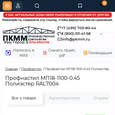
0
+7 (499) 705-80-44
8 (800)-511-41-58
info@pkmm.ru
Ваш город:
Эль-Монте
Написать в
Скачать прайс
Ликвидация
MAX
pdf
Главная
Профнастил
Профнастил МП18-1100-0.45 Полиэстер RA
Профнастил МП18-1100-0.45
Полиэстер RAL7004
0
Все о товаре
Характеристики
Отзывы