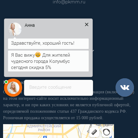
info@pkmm.ru
Информация
Анна
Категории
Личный кабинет
Я Вас вижу
Для жителей
чудесного города Колумбус
сегодня скидка 5%
Производственная компания «ПКММ»
Введите сообщение
Обращаем Ваше внимание на то, что вся информация (включая цены)
на этом интернет-сайте носит исключительно информационный
характер, и ни при каких условиях не является публичной офертой,
определяемой положениями статьи 437 Гражданского кодекса РФ.
Розничная продажа осуществляется от 15 000 рублей.