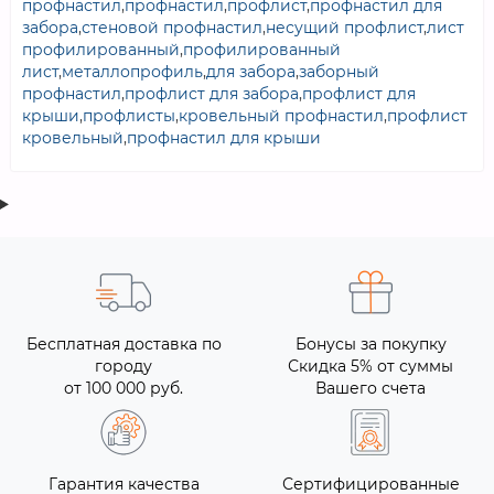
профнастил
,
профнастил
,
профлист
,
профнастил для
забора
,
стеновой профнастил
,
несущий профлист
,
лист
профилированный
,
профилированный
лист
,
металлопрофиль
,
для забора
,
заборный
профнастил
,
профлист для забора
,
профлист для
крыши
,
профлисты
,
кровельный профнастил
,
профлист
кровельный
,
профнастил для крыши
Бесплатная доставка по
Бонусы за покупку
городу
Скидка 5% от суммы
от 100 000 руб.
Вашего счета
Гарантия качества
Сертифицированные