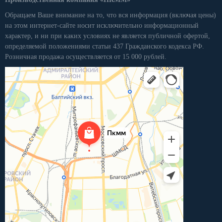
Обращаем Ваше внимание на то, что вся информация (включая цены)
на этом интернет-сайте носит исключительно информационный
характер, и ни при каких условиях не является публичной офертой,
определяемой положениями статьи 437 Гражданского кодекса РФ.
Розничная продажа осуществляется от 15 000 рублей.