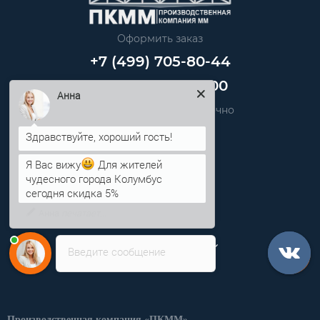
Оформить заказ
+7 (499) 705-80-44
+7 (812) 389-48-00
Анна
Звоните нам круглосуточно
info@pkmm.ru
Я Вас вижу
Для жителей
Информация
чудесного города Колумбус
сегодня скидка 5%
Категории
Личный кабинет
Введите сообщение
Производственная компания «ПКММ»