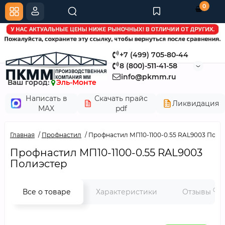
0
+7 (499) 705-80-44
8 (800)-511-41-58
info@pkmm.ru
Ваш город:
Эль-Монте
Написать в
Скачать прайс
Ликвидация
MAX
pdf
Главная
Профнастил
Профнастил МП10-1100-0.55 RAL9003 Поли
Профнастил МП10-1100-0.55 RAL9003
Полиэстер
0
Все о товаре
Характеристики
Отзывы