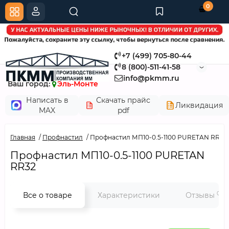
0
+7 (499) 705-80-44
8 (800)-511-41-58
info@pkmm.ru
Ваш город:
Эль-Монте
Написать в
Скачать прайс
Ликвидация
MAX
pdf
Главная
Профнастил
Профнастил МП10-0.5-1100 PURETAN RR32
Профнастил МП10-0.5-1100 PURETAN
RR32
0
Все о товаре
Характеристики
Отзывы