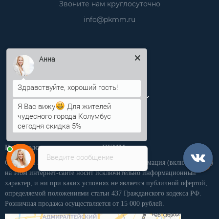
Звоните нам круглосуточно
info@pkmm.ru
Информация
Анна
Категории
Личный кабинет
Я Вас вижу
Для жителей
чудесного города Колумбус
сегодня скидка 5%
Производственная компания «ПКММ»
Введите сообщение
Обращаем Ваше внимание на то, что вся информация (включая цены)
на этом интернет-сайте носит исключительно информационный
характер, и ни при каких условиях не является публичной офертой,
определяемой положениями статьи 437 Гражданского кодекса РФ.
Розничная продажа осуществляется от 15 000 рублей.