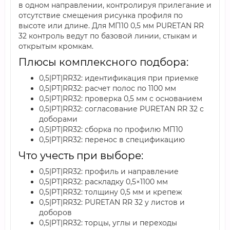
в одном направлении, контролируя прилегание и
отсутствие смещения рисунка профиля по
высоте или длине. Для МП10 0,5 мм PURETAN RR
32 контроль ведут по базовой линии, стыкам и
открытым кромкам.
Плюсы комплексного подбора:
0,5|PT|RR32: идентификация при приемке
0,5|PT|RR32: расчет полос по 1100 мм
0,5|PT|RR32: проверка 0,5 мм с основанием
0,5|PT|RR32: согласование PURETAN RR 32 с
доборами
0,5|PT|RR32: сборка по профилю МП10
0,5|PT|RR32: перенос в спецификацию
Что учесть при выборе:
0,5|PT|RR32: профиль и направление
0,5|PT|RR32: раскладку 0,5×1100 мм
0,5|PT|RR32: толщину 0,5 мм и крепеж
0,5|PT|RR32: PURETAN RR 32 у листов и
доборов
0,5|PT|RR32: торцы, углы и переходы