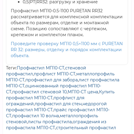
0,5|PT|RR32: разгрузку и хранение
Профнастил МП10-0.5-1100 PURETAN RR32
рассматривается для комплексной комплектации
объекта по размерам, отделке и монтажной
схеме. Позицию сопоставляют с чертежом,
крепежом и комплектом планок.
Проведите проверку МП10 0,5×1100 мм с PURETAN
RR 32: размеры, отделку и порядок комплектации
объекта.
Теги:
Профнастил МП10-СТ
,
стеновой
профнастил
,
профлист МП10-СТ
,
металлопрофиль
МП10-СТ
,
профнастил для забора
,
лист профнастила
МП10-СТ
,
оцинкованный профнастил МП10-
СТ
,
профнастил стеновой 10
,
МП10-СТ цена
,
Купить
профнастил МП10-СТ
,
профлист для
ограждений
,
профнастил для стен
,
недорогой
профнастил МП10-СТ
,
прайс профнастил МП10-
СТ
,
профнастил 10 волна
,
металлопрофиль
стеновой
,
листы профнастила
,
ограждения из
профнастила МП10-СТ
,
строительный профнастил