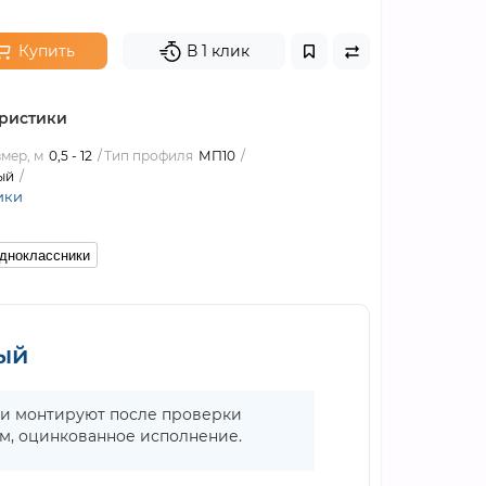
Купить
В 1 клик
ристики
мер, м
0,5 - 12
Тип профиля
МП10
ый
ики
дноклассники
ый
ии монтируют после проверки
мм, оцинкованное исполнение.