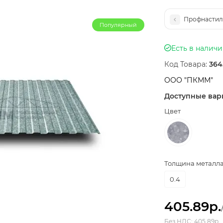
Профнастил
Популярный
Есть в налич
Код Товара:
364
ООО "ПКММ"
Доступные вар
Цвет
Толщина металла,
0.4
405.89р.
Без НДС: 405.89р.