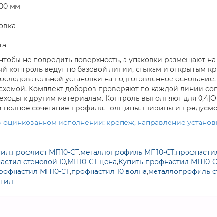
100 мм
овка
та
чтобы не повредить поверхность, а упаковки размещают н
ый контроль ведут по базовой линии, стыкам и открытым кр
оследовательной установки на подготовленное основание
схемой. Комплект доборов проверяют по каждой линии со
реходы к другим материалам. Контроль выполняют для 0,4|
 и полное сочетание профиля, толщины, ширины и предусм
 в оцинкованном исполнении: крепеж, направление устано
тил
,
профлист МП10-СТ
,
металлопрофиль МП10-СТ
,
профнастил
астил стеновой 10
,
МП10-СТ цена
,
Купить профнастил МП10-С
рофнастил МП10-СТ
,
профнастил 10 волна
,
металлопрофиль с
стил