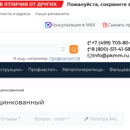
такты и адреса
Наши реквизиты
Консультация в MAX
Скачать п
+7 (499) 705-80
8 (800)-511-41-5
info@pkmm.ru
Я ищу, например,
Профнастил С8
нструкции
Профнастил
Металлочерепица
Фальцева
Оцинкованный
Оцинкованный
0
0
Отзывы
Вопрос - ответ
Палитра RAL