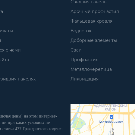
Сэндвич панель
ка
Арочный профнастил
Фальцевая кровля
икаты
Водосток
я
Доборные элементы
ся с нами
Сваи
айта
Профнастил
Металлочерепица
сэндвич панелях
Ликвидация
лючая цены) на этом интернет-
 ни при каких условиях не
 статьи 437 Гражданского кодекса