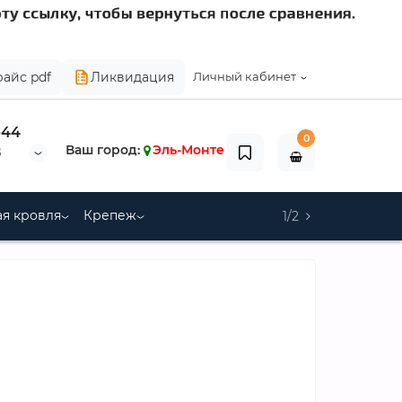
райс pdf
Ликвидация
Личный кабинет
-44
0
Ваш город:
Эль-Монте
8
я кровля
Крепеж
1/2