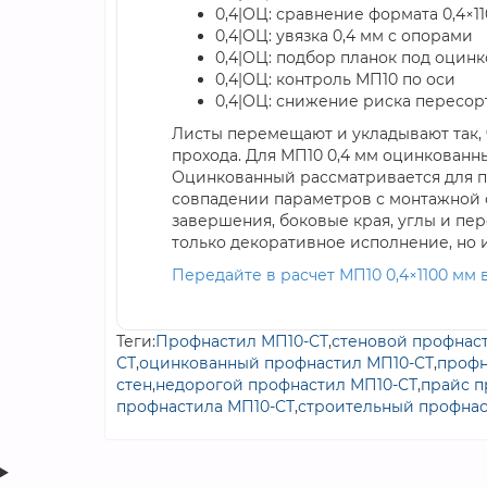
0,4|ОЦ: сравнение формата 0,4×1
0,4|ОЦ: увязка 0,4 мм с опорами
0,4|ОЦ: подбор планок под оцинк
0,4|ОЦ: контроль МП10 по оси
0,4|ОЦ: снижение риска пересор
Листы перемещают и укладывают так, 
прохода. Для МП10 0,4 мм оцинкованн
Оцинкованный рассматривается для п
совпадении параметров с монтажной 
завершения, боковые края, углы и пе
только декоративное исполнение, но
Передайте в расчет МП10 0,4×1100 мм
Теги:
Профнастил МП10-СТ
,
стеновой профнас
СТ
,
оцинкованный профнастил МП10-СТ
,
профн
стен
,
недорогой профнастил МП10-СТ
,
прайс п
профнастила МП10-СТ
,
строительный профна