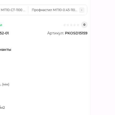
 МП10-СТ-1100 Оцинкованный
Профнастил МП10-0.45-1100 Оцинкованный
ии
0
52-01
Артикул:
PKOSD15159
ианты
 (мм)
/м2