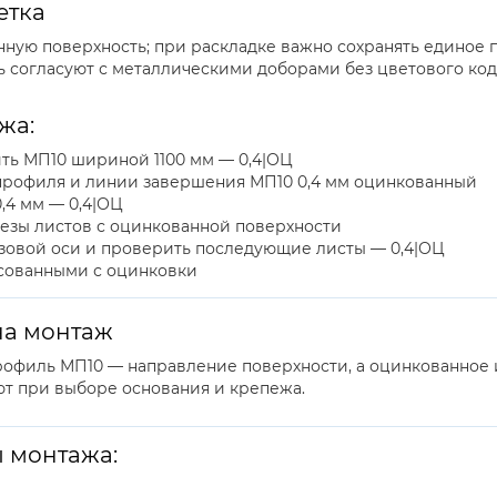
етка
ную поверхность; при раскладке важно сохранять единое
 согласуют с металлическими доборами без цветового код
жа:
ить МП10 шириной 1100 мм — 0,4|ОЦ
профиля и линии завершения МП10 0,4 мм оцинкованный
,4 мм — 0,4|ОЦ
езы листов с оцинкованной поверхности
азовой оси и проверить последующие листы — 0,4|ОЦ
асованными с оцинковки
на монтаж
профиль МП10 — направление поверхности, а оцинкованно
ют при выборе основания и крепежа.
 монтажа: