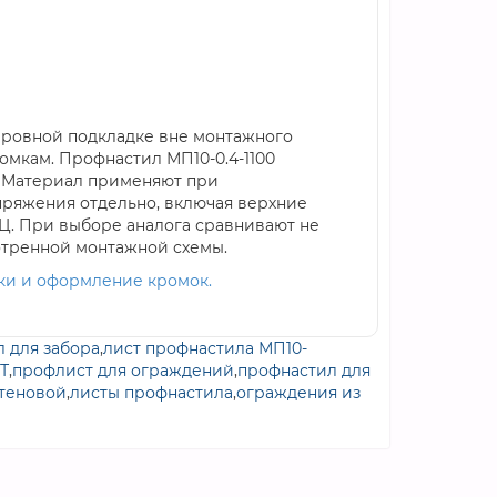
а ровной подкладке вне монтажного
омкам. Профнастил МП10-0.4-1100
. Материал применяют при
пряжения отдельно, включая верхние
ОЦ. При выборе аналога сравнивают не
отренной монтажной схемы.
вки и оформление кромок.
 для забора
,
лист профнастила МП10-
Т
,
профлист для ограждений
,
профнастил для
теновой
,
листы профнастила
,
ограждения из