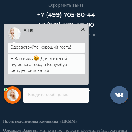
Оформить заказ
+7 (499) 705-80-44
+7 (812) 389-48-00
Звоните нам круглосуточно
Анна
info@pkmm.ru
Я Вас вижу
Для жителей
Информация
чудесного города Колумбус
сегодня скидка 5%
Категории
Личный кабинет
Введите сообщение
Производственная компания «ПКММ»
Обращаем Ваше внимание на то, что вся информация (включая цены)