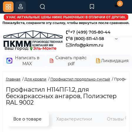
0
+7 (499) 705-80-44
8 (800)-511-41-58
info@pkmm.ru
Ваш город:
Эль-Монте
Написать в
Скачать прайс
Ликвидация
MAX
pdf
Главная
Для кровли
Профнастил продольно-гнутый
Профнасти
Профнастил H114ПГ-1.2, для
бескаркассных ангаров, Полиэстер
RAL 9002
0
Все о товаре
Характеристики
Отзывы