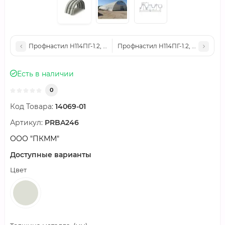
Профнастил H114ПГ-1.2, для бескаркассных ангаров, Полиэсте
Профнастил H114ПГ-1.2, для беск
Есть в наличии
0
Код Товара:
14069-01
Артикул:
PRBA246
ООО "ПКММ"
Доступные варианты
Цвет