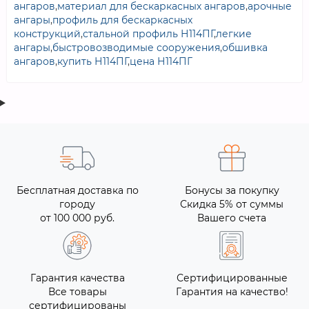
ангаров
,
материал для бескаркасных ангаров
,
арочные
ангары
,
профиль для бескаркасных
конструкций
,
стальной профиль Н114ПГ
,
легкие
ангары
,
быстровозводимые сооружения
,
обшивка
ангаров
,
купить Н114ПГ
,
цена Н114ПГ
Бесплатная доставка по
Бонусы за покупку
городу
Скидка 5% от суммы
от 100 000 руб.
Вашего счета
Гарантия качества
Сертифицированные
Все товары
Гарантия на качество!
сертифицированы