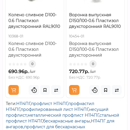
Колено сливное D100-
Воронка выпускная
0.6 Пластизол
D150/100-0.6 Пластизол
двухсторонний RAL9010
двухсторонний RAL9010
10368-01
10454-01
Колено сливное D100-
Воронка выпускная
0.6 Пластизол
D150/100-0.6 Пластизол
двухсторонний
двухсторонний
RAL9010..
RAL9010..
0
0
690.96р.
720.77р.
/шт
/шт
Без НДС: 690.96р.
Без НДС: 720.77р.
Теги:
Н114ПГ
,
профлист Н114ПГ
,
профнастил
Н114ПГ
,
профилированный лист Н114ПГ
,
несущий
профлист
,
металлический профлист Н114ПГ
,
стальной
профлист Н114ПГ
,
бескаркасные ангары
,
Н114ПГ для
ангаров
,
профлист для бескаркасных