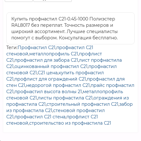
Купить профнастил C21-0.45-1000 Полиэстер
RAL8017 без переплат. Точность размеров и
широкий ассортимент. Лучшие специалисты
помогут с выбором. Консультация бесплатно.
Теги:
Профнастил С21
,
профнастил С21
стеновой
,
металлопрофиль С21
,
профлист
С21
,
профнастил для забора С21
,
лист профнастила
С21
,
оцинкованный профнастил С21
,
профнастил
стеновой С21
,
С21 цена
,
купить профнастил
С21
,
профлист для ограждений С21
,
профнастил для
стен С21
,
недорогой профнастил С21
,
прайс профнастил
С21
,
профнастил высота волны 21
,
металлопрофиль
стеновой С21
,
листы профнастила С21
,
ограждения из
профнастила С21
,
строительный профнастил С21
,
забор
из профнастила С21
,
стеновой профнастил
С21
,
профнастил С21 стена
,
профлист С21
стеновой
,
строительство из профнастила С21