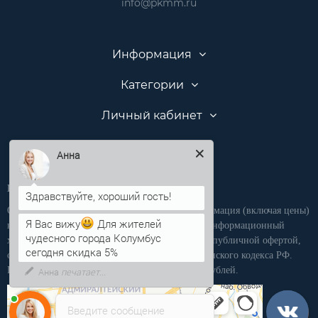
info@pkmm.ru
Информация
Категории
Личный кабинет
Анна
Производственная компания «ПКММ»
Обращаем Ваше внимание на то, что вся информация (включая цены)
на этом интернет-сайте носит исключительно информационный
Я Вас вижу
Для жителей
характер, и ни при каких условиях не является публичной офертой,
чудесного города Колумбус
определяемой положениями статьи 437 Гражданского кодекса РФ.
сегодня скидка 5%
Розничная продажа осуществляется от 15 000 рублей.
Введите сообщение